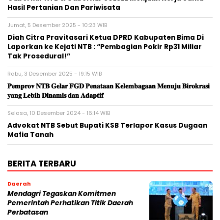
Hasil Pertanian Dan Pariwisata
Jumat, 5 Desember 2025 - 10:23 WIB
Diah Citra Pravitasari Ketua DPRD Kabupaten Bima Di
Laporkan ke Kejati NTB : “Pembagian Pokir Rp31 Miliar
Tak Prosedural!”
Rabu, 3 Desember 2025 - 19:15 WIB
𝐏𝐞𝐦𝐩𝐫𝐨𝐯 𝐍𝐓𝐁 𝐆𝐞𝐥𝐚𝐫 𝐅𝐆𝐃 𝐏𝐞𝐧𝐚𝐭𝐚𝐚𝐧 𝐊𝐞𝐥𝐞𝐦𝐛𝐚𝐠𝐚𝐚𝐧 𝐌𝐞𝐧𝐮𝐣𝐮 𝐁𝐢𝐫𝐨𝐤𝐫𝐚𝐬𝐢
𝐲𝐚𝐧𝐠 𝐋𝐞𝐛𝐢𝐡 𝐃𝐢𝐧𝐚𝐦𝐢𝐬 𝐝𝐚𝐧 𝐀𝐝𝐚𝐩𝐭𝐢𝐟
Selasa, 10 Desember 2024 - 16:14 WIB
Advokat NTB Sebut Bupati KSB Terlapor Kasus Dugaan
Mafia Tanah
BERITA TERBARU
Daerah
Mendagri Tegaskan Komitmen
Pemerintah Perhatikan Titik Daerah
Perbatasan