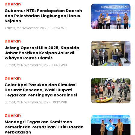
Daerah
Gubernur NTB; Pendapatan Daerah
dan Pelestarian Lingkungan Harus
Sejalan
Kamis, 27 November 2025 - 13:24 WIB
Daerah
Jelang Operasi Lilin 2025, Kapolda
Jabar Pastikan Kesipan Jalur di
Wilayah Polres Ciamis
Jumat, 21 November 2025 - 13:49 WIB
Daerah
Gelar Apel Pasukan dan Simulasi
Darurat Bencana, Wakil Bupati
Tegaskan Pentingnya Koordinasi
Jumat, 21 November 2025 - 09:12 WIB
Daerah
Mendagri Tegaskan Komitmen
Pemerintah Perhatikan Titik Daerah
Perbatasan