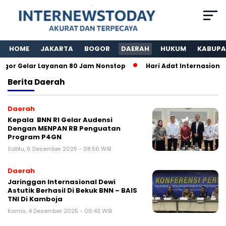
HOME
JAKARTA
BOGOR
DAERAH
HUKUM
KABUPA
r Gelar Layanan 80 Jam Nonstop
Hari Adat Internasional K
Berita
Daerah
Daerah
Kepala BNN RI Gelar Audensi
Dengan MENPAN RB Penguatan
Program P4GN
Sabtu, 6 Desember 2025 - 08:56 WIB
Daerah
Jaringgan Internasional Dewi
Astutik Berhasil Di Bekuk BNN – BAIS
TNI Di Kamboja
Kamis, 4 Desember 2025 - 06:43 WIB