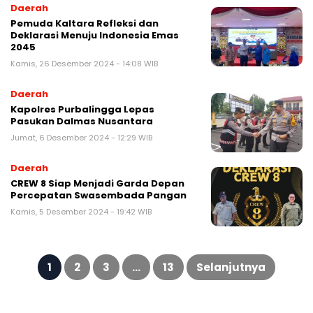
Daerah
Pemuda Kaltara Refleksi dan
Deklarasi Menuju Indonesia Emas
2045
Kamis, 26 Desember 2024 - 14:08 WIB
Daerah
Kapolres Purbalingga Lepas
Pasukan Dalmas Nusantara
Jumat, 6 Desember 2024 - 12:29 WIB
Daerah
CREW 8 Siap Menjadi Garda Depan
Percepatan Swasembada Pangan
Kamis, 5 Desember 2024 - 19:42 WIB
Paginasi
pos
1
2
3
…
13
Selanjutnya