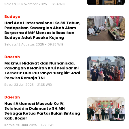
Selasa, 18 November 2025 - 16:54 WIB
Budaya
Hari Adat Internasional Ke 39 Tahun,
Padepokan Kawargian Abah Alam
Berperna Aktif Mensosialisasikan
Budaya Adat Pusaka Kujang
Selasa, 12 Agustus 2025 - 09:25 WIB
Daerah
Makmur Hidayat dan Nurhanisda,
Pasangan Kelahiran Krui Pesibar Ini
Terharu: Dua Putranya ‘Bergilir’ Jadi
Perwira Remaja TNI
Rabu, 23 Juli 2025 - 21:35 WIB
Daerah
Hasil Aklamasi Muscab Ke IV,
Solahuddin Dalimunte SH.MH
Sebagai Ketua Partai Bulan Bintang
Kab. Bogor
Kamis, 26 Juni 2025 - 15:20 WIB