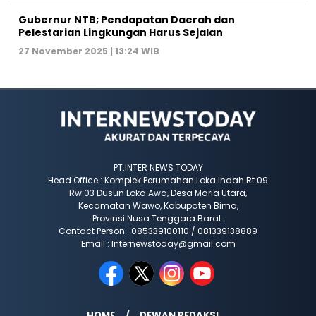
Gubernur NTB; Pendapatan Daerah dan
Pelestarian Lingkungan Harus Sejalan
27 November 2025 | 13:24 WIB
PT.INTER NEWS TODAY
Head Office : Komplek Perumahan Loka Indah Rt 09
Rw 03 Dusun Loka Awa, Desa Maria Utara,
Kecamatan Wawo, Kabupaten Bima,
Provinsi Nusa Tenggara Barat.
Contact Person : 085339100110 / 081339138889
Email : Internewstoday@gmail.com
HOME
DEWAN REDAKSI