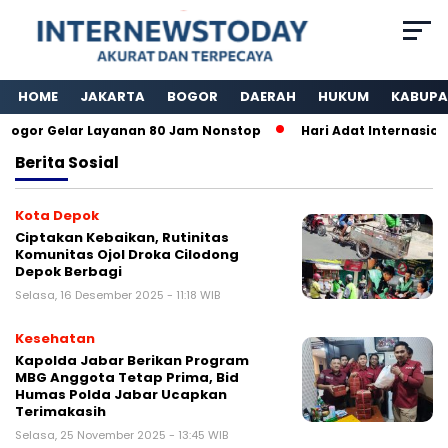
HOME
JAKARTA
BOGOR
DAERAH
HUKUM
KABUPA
gor Gelar Layanan 80 Jam Nonstop
Hari Adat Internasional
Berita
Sosial
Kota Depok
Ciptakan Kebaikan, Rutinitas
Komunitas Ojol Droka Cilodong
Depok Berbagi
Selasa, 16 Desember 2025 - 11:18 WIB
Kesehatan
Kapolda Jabar Berikan Program
MBG Anggota Tetap Prima, Bid
Humas Polda Jabar Ucapkan
Terimakasih
Selasa, 25 November 2025 - 13:45 WIB