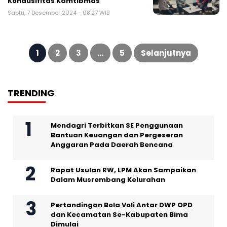
Kondusifitas Kamtibmas
Sabtu, 7 Desember 2024 - 08:27 WIB
Paginasi
pos
1
2
3
…
5
Selanjutnya
TRENDING
Mendagri Terbitkan SE Penggunaan
Bantuan Keuangan dan Pergeseran
Anggaran Pada Daerah Bencana
Rapat Usulan RW, LPM Akan Sampaikan
Dalam Musrembang Kelurahan
Pertandingan Bola Voli Antar DWP OPD
dan Kecamatan Se-Kabupaten Bima
Dimulai