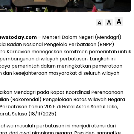
A
A
A
newstoday.com
– Menteri Dalam Negeri (Mendagri)
ala Badan Nasional Pengelola Perbatasan (BNPP)
o Karnavian menegaskan komitmen pemerintah untuk
embangunan di wilayah perbatasan. Langkah ini
paya pemerintah dalam meningkatkan pemerataan
dan kesejahteraan masyarakat di seluruh wilayah
paikan Mendagri pada Rapat Koordinasi Perencanaan
ian (Rakorendal) Pengelolaan Batas Wilayah Negara
erbatasan Tahun 2025 di Hotel Aston Sentul Lake,
rat, Selasa (18/11/2025).
 bahwa masalah perbatasan ini menjadi atensi dari
ra, dari awal pimpinan negara, Presiden, sampai ke