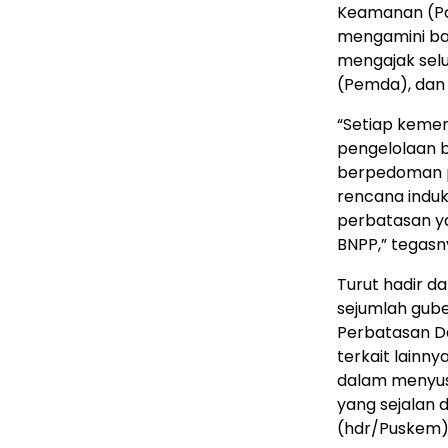
Keamanan (Po
mengamini bah
mengajak sel
(Pemda), dan
“Setiap keme
pengelolaan 
berpedoman p
rencana indu
perbatasan ya
BNPP,” tegasn
Turut hadir d
sejumlah gube
Perbatasan Da
terkait lainn
dalam menyus
yang sejalan 
(hdr/Puskem)