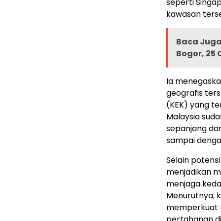
seperti Singa
kawasan ters
Baca Juga 
Bogor, 25 
Ia menegaska
geografis te
(KEK) yang ter
Malaysia suda
sepanjang dar
sampai dengan
Selain poten
menjadikan m
menjaga kedau
Menurutnya, 
memperkuat n
pertahanan di