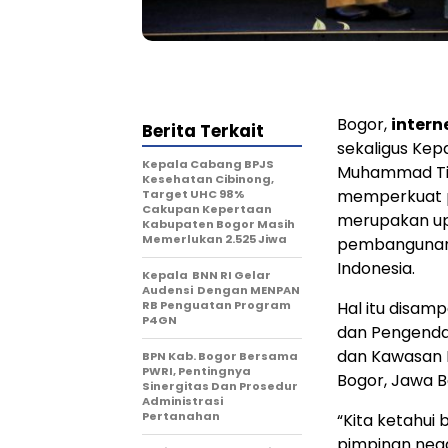
Bogor,
inter
Berita Terkait
sekaligus Kep
Kepala Cabang BPJS
Muhammad Tit
Kesehatan Cibinong,
memperkuat p
Target UHC 98%
Cakupan Kepertaan
merupakan u
Kabupaten Bogor Masih
Memerlukan 2.525 Jiwa
pembangunan 
Indonesia.
Kepala BNN RI Gelar
Audensi Dengan MENPAN
RB Penguatan Program
Hal itu disam
P4GN
dan Pengendal
dan Kawasan P
BPN Kab. Bogor Bersama
PWRI, Pentingnya
Bogor, Jawa Ba
Sinergitas Dan Prosedur
Administrasi
Pertanahan
“Kita ketahui
pimpinan nega