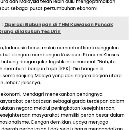
pura dan Malaysia telah lebih dulu mengoptimalkan
ebut sebagai pusat pertumbuhan ekonomi.
:
Operasi Gabungan di THM Kawasan Puncak
Orang dilakukan Tes Urin
n, Indonesia harus mulai memanfaatkan keunggulan
rsebut dengan membangun Kawasan Ekonomi Khusus
hubung dengan jalur logistik internasional. “Nah, itu
h membuat bangun tujuh [KEK]. Dia bangun di
i semenanjung Malaya yang dari negara bagian utara
 Johor,” jelasnya.
si ekonomi, Mendagri menekankan pentingnya
asyarakat perbatasan sebagai garda terdepan dalam
latan negara melalui peningkatan kesejahteraan.
kesejahteraan masyarakat memiliki peran besar dalam
asionalisme. Dengan demikian, upaya menjaga
 daerah perbatasan tidak selalu harus mengandalkan