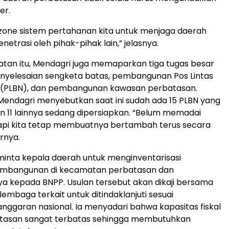
er.
r zone sistem pertahanan kita untuk menjaga daerah
enetrasi oleh pihak-pihak lain,” jelasnya.
tan itu, Mendagri juga memaparkan tiga tugas besar
enyelesaian sengketa batas, pembangunan Pos Lintas
 (PLBN), dan pembangunan kawasan perbatasan.
 Mendagri menyebutkan saat ini sudah ada 15 PLBN yang
n 11 lainnya sedang dipersiapkan. “Belum memadai
tapi kita tetap membuatnya bertambah terus secara
rnya.
inta kepala daerah untuk menginventarisasi
mbangunan di kecamatan perbatasan dan
 kepada BNPP. Usulan tersebut akan dikaji bersama
embaga terkait untuk ditindaklanjuti sesuai
garan nasional. Ia menyadari bahwa kapasitas fiskal
tasan sangat terbatas sehingga membutuhkan