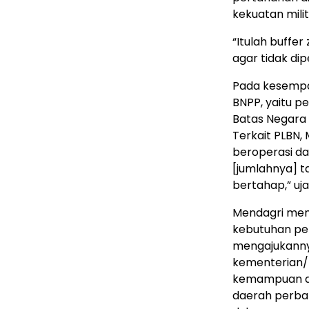
kekuatan milit
“Itulah buffe
agar tidak dip
Pada kesempa
BNPP, yaitu p
Batas Negara
Terkait PLBN,
beroperasi da
[jumlahnya] 
bertahap,” uja
Mendagri mem
kebutuhan pe
mengajukannya
kementerian/l
kemampuan ang
daerah perba