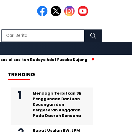
sasikan Budaya Adat Pusaka Kujang
Makmur Hidayat dan Nurha
TRENDING
Mendagri Terbitkan SE
Penggunaan Bantuan
Keuangan dan
Pergeseran Anggaran
Pada Daerah Bencana
Rapat Usulan RW, LPM