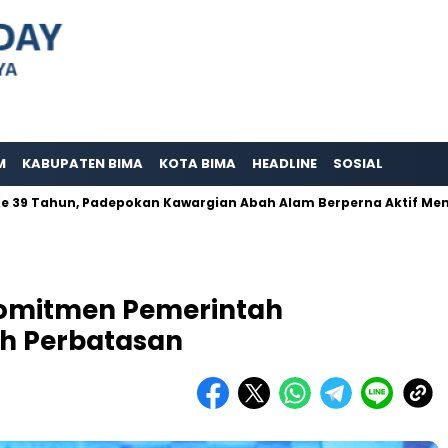
M
KABUPATEN BIMA
KOTA BIMA
HEADLINE
SOSIAL
ahun, Padepokan Kawargian Abah Alam Berperna Aktif Mensosiali
omitmen Pemerintah
ah Perbatasan