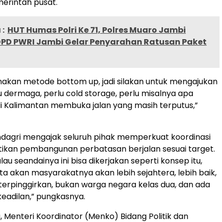
erintah pusat.
:
HUT Humas Polri Ke 71, Polres Muaro Jambi
PD PWRI Jambi Gelar Penyarahan Ratusan Paket
akan metode bottom up, jadi silakan untuk mengajukan
u dermaga, perlu cold storage, perlu misalnya apa
i Kalimantan membuka jalan yang masih terputus,”
 Mendagri mengajak seluruh pihak memperkuat koordinasi
ikan pembangunan perbatasan berjalan sesuai target.
lau seandainya ini bisa dikerjakan seperti konsep itu,
ta akan masyarakatnya akan lebih sejahtera, lebih baik,
terpinggirkan, bukan warga negara kelas dua, dan ada
eadilan,” pungkasnya.
, Menteri Koordinator (Menko) Bidang Politik dan