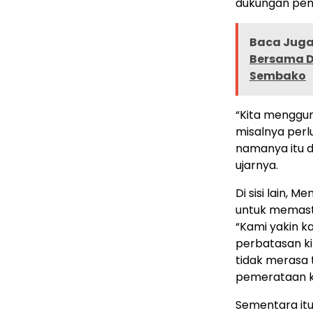
dukungan pem
Baca Juga 
Bersama D
Sembako
“Kita menggun
misalnya perl
namanya itu d
ujarnya.
Di sisi lain,
untuk memast
“Kami yakin ka
perbatasan ki
tidak merasa 
pemerataan k
Sementara itu