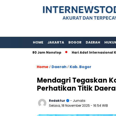
HOME
JAKARTA
BOGOR
DAERAH
HUKU
r Layanan 80 Jam Nonstop
Hari Adat Internasional Ke 39 T
Home
Daerah
Kab. Bogor
/
/
Mendagri Tegaskan K
Perhatikan Titik Daer
Redaktur
- Jurnalis
Selasa, 18 November 2025
- 16:54 WIB