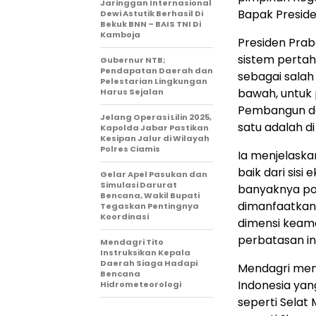
Jaringgan Internasional
Bapak Preside
Dewi Astutik Berhasil Di
Bekuk BNN – BAIS TNI Di
Kamboja
Presiden Pra
sistem perta
Gubernur NTB;
Pendapatan Daerah dan
sebagai salah
Pelestarian Lingkungan
bawah, untuk
Harus Sejalan
Pembangun dari
Jelang Operasi Lilin 2025,
satu adalah di
Kapolda Jabar Pastikan
Kesipan Jalur di Wilayah
Polres Ciamis
Ia menjelaska
baik dari sis
Gelar Apel Pasukan dan
Simulasi Darurat
banyaknya po
Bencana, Wakil Bupati
dimanfaatkan 
Tegaskan Pentingnya
Koordinasi
dimensi keama
perbatasan ini
Mendagri Tito
Instruksikan Kepala
Daerah Siaga Hadapi
Mendagri men
Bencana
Indonesia yang
Hidrometeorologi
seperti Selat