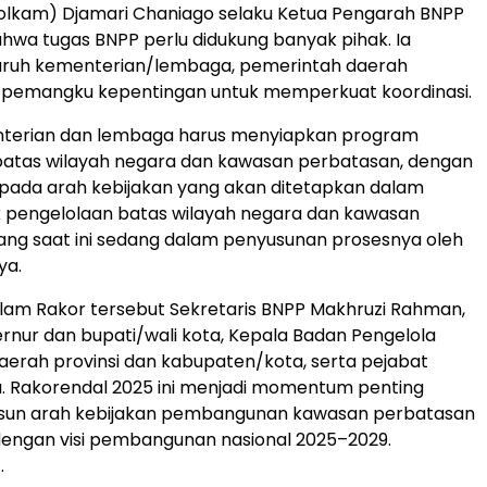
lkam) Djamari Chaniago selaku Ketua Pengarah BNPP
wa tugas BNPP perlu didukung banyak pihak. Ia
uruh kementerian/lembaga, pemerintah daerah
 pemangku kepentingan untuk memperkuat koordinasi.
nterian dan lembaga harus menyiapkan program
batas wilayah negara dan kawasan perbatasan, dengan
ada arah kebijakan yang akan ditetapkan dalam
k pengelolaan batas wilayah negara dan kawasan
ng saat ini sedang dalam penyusunan prosesnya oleh
ya.
alam Rakor tersebut Sekretaris BNPP Makhruzi Rahman,
rnur dan bupati/wali kota, Kepala Badan Pengelola
erah provinsi dan kabupaten/kota, serta pejabat
ya. Rakorendal 2025 ini menjadi momentum penting
un arah kebijakan pembangunan kawasan perbatasan
dengan visi pembangunan nasional 2025–2029.
.