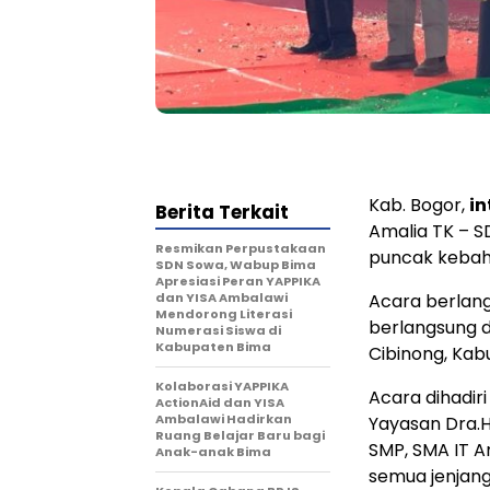
Kab. Bogor,
i
Berita Terkait
Amalia TK – 
Resmikan Perpustakaan
puncak kebaha
SDN Sowa, Wabup Bima
Apresiasi Peran YAPPIKA
dan YISA Ambalawi
Acara berlang
Mendorong Literasi
berlangsung d
Numerasi Siswa di
Kabupaten Bima
Cibinong, Kab
Kolaborasi YAPPIKA
Acara dihadir
ActionAid dan YISA
Ambalawi Hadirkan
Yayasan Dra.H
Ruang Belajar Baru bagi
SMP, SMA IT Am
Anak-anak Bima
semua jenjan