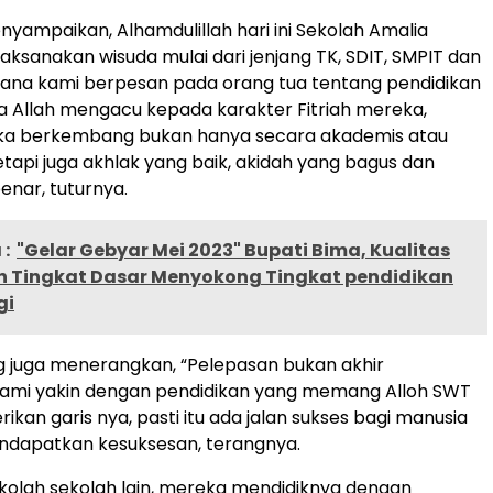
nyampaikan, Alhamdulillah hari ini Sekolah Amalia
aksanakan wisuda mulai dari jenjang TK, SDIT, SMPIT dan
ana kami berpesan pada orang tua tentang pendidikan
sya Allah mengacu kepada karakter Fitriah mereka,
a berkembang bukan hanya secara akademis atau
tapi juga akhlak yang baik, akidah yang bagus dan
enar, tuturnya.
:
"Gelar Gebyar Mei 2023" Bupati Bima, Kualitas
n Tingkat Dasar Menyokong Tingkat pendidikan
gi
g juga menerangkan, “Pelepasan bukan akhir
Kami yakin dengan pendidikan yang memang Alloh SWT
kan garis nya, pasti itu ada jalan sukses bagi manusia
ndapatkan kesuksesan, terangnya.
kolah sekolah lain, mereka mendidiknya dengan