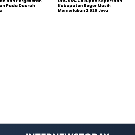
an dan Pergeseran
UHC 98% Cakupan Kepertaan
an Pada Daerah
Kabupaten Bogor Masih
a
Memerlukan 2.525 Jiwa