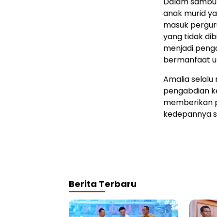
Dalam sambut
anak murid ya
masuk perguru
yang tidak dib
menjadi penga
bermanfaat un
Amalia selalu
pengabdian ke
memberikan p
kedepannya sep
Berita Terbaru