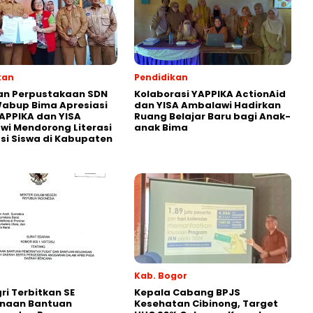
kan
Pendidikan
an Perpustakaan SDN
Kolaborasi YAPPIKA ActionAid
abup Bima Apresiasi
dan YISA Ambalawi Hadirkan
APPIKA dan YISA
Ruang Belajar Baru bagi Anak-
i Mendorong Literasi
anak Bima
i Siswa di Kabupaten
Kab. Bogor
i Terbitkan SE
Kepala Cabang BPJS
naan Bantuan
Kesehatan Cibinong, Target