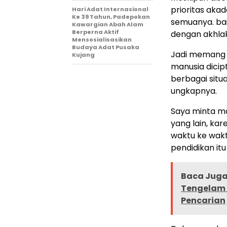
prioritas aka
Hari Adat Internasional
Ke 39 Tahun, Padepokan
semuanya. baik
Kawargian Abah Alam
Berperna Aktif
dengan akhlak
Mensosialisasikan
Budaya Adat Pusaka
Jadi memang 
Kujang
manusia dici
berbagai situ
ungkapnya.
Saya minta m
yang lain, ka
waktu ke waktu
pendidikan itu
Baca Juga 
Tengelam 
Pencarian