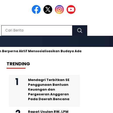
a Aktif Mensosialisasikan Budaya Adat Pusaka Kujang
Makmu
TRENDING
Mendagri Terbitkan SE
Penggunaan Bantuan
Keuangan dan
Pergeseran Anggaran
Pada Daerah Bencana
Rapat Usulan RW, LPM