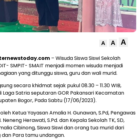
A
A
A
nternewstoday.com
– Wisuda Siswa Siswi Sekolah
SDIT- SMPIT- SMAIT menjadi momen wisuda menjadi
giaan yang ditunggu siswa, guru dan wali murid.
sung secara khidmat sejak pukul 08.30 – 11.30 WIB,
i Laga Satria seputaran GOR Pakansari Kecamatan
upaten Bogor, Pada Sabtu (17/06/2023).
i oleh Ketua Yayasan Amalia H. Gunawan, S.Pd, Pengawas
. Neneng Herawati, S.Pd. dan Kepala Sekolah TK, SD,
alia Cibinong, Siswa Siswi dan orang tua murid dari
g dan Para tamu undangan.