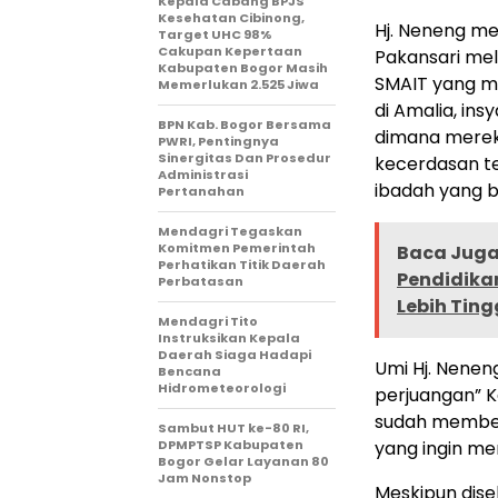
Kepala Cabang BPJS
Kesehatan Cibinong,
Hj. Neneng me
Target UHC 98%
Cakupan Kepertaan
Pakansari mel
Kabupaten Bogor Masih
SMAIT yang m
Memerlukan 2.525 Jiwa
di Amalia, in
BPN Kab. Bogor Bersama
dimana merek
PWRI, Pentingnya
Sinergitas Dan Prosedur
kecerdasan te
Administrasi
ibadah yang b
Pertanahan
Mendagri Tegaskan
Komitmen Pemerintah
Baca Juga 
Perhatikan Titik Daerah
Pendidika
Perbatasan
Lebih Ting
Mendagri Tito
Instruksikan Kepala
Daerah Siaga Hadapi
Umi Hj. Nenen
Bencana
Hidrometeorologi
perjuangan” 
sudah memberi
Sambut HUT ke-80 RI,
DPMPTSP Kabupaten
yang ingin me
Bogor Gelar Layanan 80
Jam Nonstop
Meskipun dise