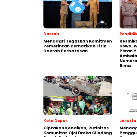
Daerah
Pendidi
Mendagri Tegaskan Komitmen
Resmik
Pemerintah Perhatikan Titik
Sowa, W
Daerah Perbatasan
Peran Y
Ambalaw
Numeras
Bima
Kota Depok
Jakarta
Ciptakan Kebaikan, Rutinitas
Mendagr
Komunitas Ojol Droka Cilodong
Penggu