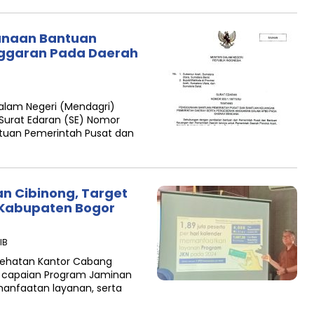
unaan Bantuan
ggaran Pada Daerah
alam Negeri (Mendagri)
urat Edaran (SE) Nomor
tuan Pemerintah Pusat dan
n Cibinong, Target
Kabupaten Bogor
IB
sehatan Kantor Cabang
capaian Program Jaminan
manfaatan layanan, serta