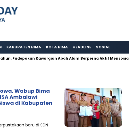
M
KABUPATEN BIMA
KOTA BIMA
HEADLINE
SOSIAL
 Padepokan Kawargian Abah Alam Berperna Aktif Mensosialisasik
Sowa, Wabup Bima
YISA Ambalawi
Siswa di Kabupaten
rpustakaan baru di SDN