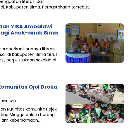
nguatan literasi dan
i, Kabupaten Bima. Perpustakaan tersebut…
 dan YISA Ambalawi
 bagi Anak-anak Bima
emperkuat budaya literasi
sar di Kabupaten Bima terus
asi, perpustakaan sekolah di
Komunitas Ojol Droka
 11:18 WIB
an Rutinitas komunitas ojek
etiap Minggu dalam berbagi.
alam kebersamaan…