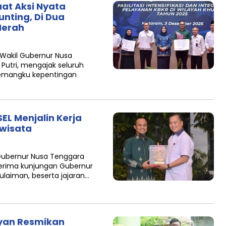
at Aksi Nyata
nting, Di Dua
Merah
Wakil Gubernur Nusa
Putri, mengajak seluruh
 pemangku kepentingan
EL Menjalin Kerja
iwisata
Gubernur Nusa Tenggara
nerima kunjungan Gubernur
ulaiman, beserta jajaran…
fiyan Resmikan