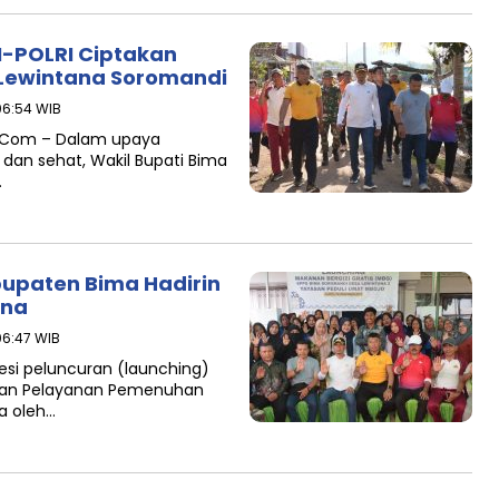
N-POLRI Ciptakan
r Lewintana Soromandi
06:54 WIB
.Com – Dalam upaya
 dan sehat, Wakil Bupati Bima
…
bupaten Bima Hadirin
ana
06:47 WIB
si peluncuran (launching)
tuan Pelayanan Pemenuhan
la oleh…