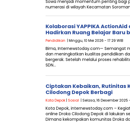
Sowa menjadi momentum penting bagi pe
numerasi di wilayah Kecamatan Soromand
Kolaborasi YAPPIKA ActionAid
Hadirkan Ruang Belajar Baru
Pendidikan
| Minggu, 10 Mei 2026 - 17:29 WIB
Bima, Internewstoday.com— Semangat m
dan meningkatkan kualitas pendidikan da
bergerak. Setelah melalui proses rehabilit
SDN…
Ciptakan Kebaikan, Rutinitas 
Cilodong Depok Berbagi
Kota Depok
|
Sosial
| Selasa, 16 Desember 2025 -
Kota Depok, internewstoday.com – Kegiat
online Droka Cilodong Depok di lakukan s
Dimana kekompakan komunitas Droka d