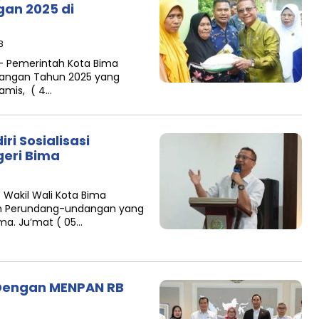
gan 2025 di
B
– Pemerintah Kota Bima
Pangan Tahun 2025 yang
amis, ( 4…
i Sosialisasi
geri Bima
B
Wakil Wali Kota Bima
ran Perundang-undangan yang
ma. Ju’mat ( 05…
 Dengan MENPAN RB