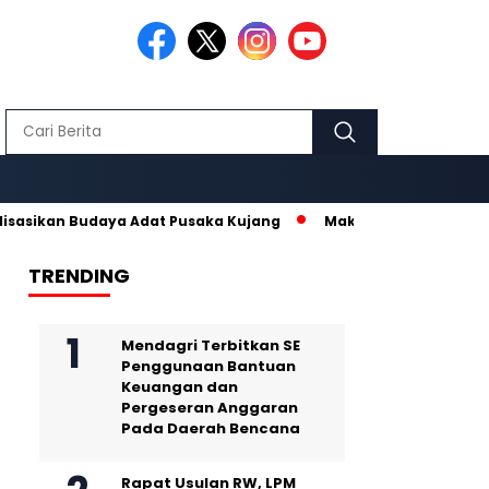
an Budaya Adat Pusaka Kujang
Makmur Hidayat dan Nurhanisda
TRENDING
Mendagri Terbitkan SE
Penggunaan Bantuan
Keuangan dan
Pergeseran Anggaran
Pada Daerah Bencana
Rapat Usulan RW, LPM