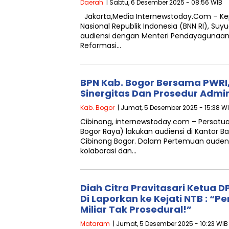
Daerah
| Sabtu, 6 Desember 2025 - 08:56 WIB
Jakarta,Media Internewstoday.Com – Kep
Nasional Republik Indonesia (BNN RI), Suy
audiensi dengan Menteri Pendayagunaan
Reformasi…
BPN Kab. Bogor Bersama PWRI
Sinergitas Dan Prosedur Admi
Kab. Bogor
| Jumat, 5 Desember 2025 - 15:38 W
Cibinong, internewstoday.com – Persatu
Bogor Raya) lakukan audiensi di Kantor 
Cibinong Bogor. Dalam Pertemuan auden
kolaborasi dan…
Diah Citra Pravitasari Ketua
Di Laporkan ke Kejati NTB : “P
Miliar Tak Prosedural!”
Mataram
| Jumat, 5 Desember 2025 - 10:23 WIB