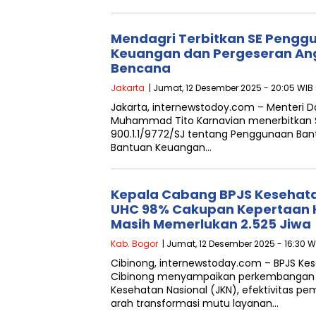
Mendagri Terbitkan SE Pengg
Keuangan dan Pergeseran An
Bencana
Jakarta
| Jumat, 12 Desember 2025 - 20:05 WIB
Jakarta, internewstodoy.com – Menteri D
Muhammad Tito Karnavian menerbitkan S
900.1.1/9772/SJ tentang Penggunaan Ban
Bantuan Keuangan…
Kepala Cabang BPJS Kesehata
UHC 98% Cakupan Kepertaan 
Masih Memerlukan 2.525 Jiwa
Kab. Bogor
| Jumat, 12 Desember 2025 - 16:30 W
Cibinong, internewstoday.com – BPJS Ke
Cibinong menyampaikan perkembangan 
Kesehatan Nasional (JKN), efektivitas pe
arah transformasi mutu layanan…