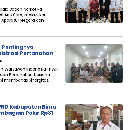
ala Badan Narkotika
udi Ario Seto, melakukan
 Aparatur Negara dan
, Pentingnya
nistrasi Pertanahan
IB
an Wartawan Indonesia (PWRI
Badan Pertanahan Nasional
si membahas sinergitas,
 DPRD Kabupaten Bima
embagian Pokir Rp31