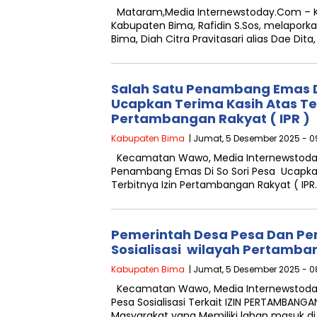
Mataram,Media Internewstoday.Com – Ke
Kabupaten Bima, Rafidin S.Sos, melapor
Bima, Diah Citra Pravitasari alias Dae Dita
Salah Satu Penambang Emas Di
Ucapkan Terima Kasih Atas Ter
Pertambangan Rakyat ( IPR )
Kabupaten Bima
| Jumat, 5 Desember 2025 - 0
Kecamatan Wawo, Media Internewstoda
Penambang Emas Di So Sori Pesa Ucapka
Terbitnya Izin Pertambangan Rakyat ( IPR
Pemerintah Desa Pesa Dan Pe
Sosialisasi wilayah Pertamba
Kabupaten Bima
| Jumat, 5 Desember 2025 - 08
Kecamatan Wawo, Media Internewstoda
Pesa Sosialisasi Terkait IZIN PERTAMBANG
Masyarakat yang Memiliki lahan masuk di