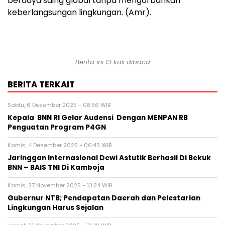
berdaya saing global tanpa mengorbankan
keberlangsungan lingkungan. (Amr).
Berita ini 13 kali dibaca
BERITA TERKAIT
Sabtu, 6 Desember 2025 - 08:56 WIB
Kepala BNN RI Gelar Audensi Dengan MENPAN RB
Penguatan Program P4GN
Kamis, 4 Desember 2025 - 06:43 WIB
Jaringgan Internasional Dewi Astutik Berhasil Di Bekuk
BNN – BAIS TNI Di Kamboja
Kamis, 27 November 2025 - 13:24 WIB
Gubernur NTB; Pendapatan Daerah dan Pelestarian
Lingkungan Harus Sejalan