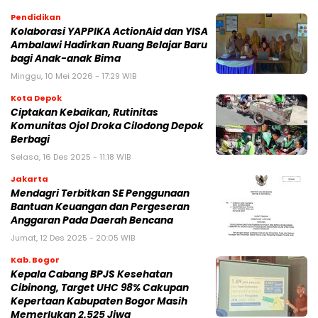
Pendidikan
Kolaborasi YAPPIKA ActionAid dan YISA
Ambalawi Hadirkan Ruang Belajar Baru
bagi Anak-anak Bima
Minggu, 10 Mei 2026 - 17:29 WIB
Kota Depok
Ciptakan Kebaikan, Rutinitas
Komunitas Ojol Droka Cilodong Depok
Berbagi
Selasa, 16 Des 2025 - 11:18 WIB
Jakarta
Mendagri Terbitkan SE Penggunaan
Bantuan Keuangan dan Pergeseran
Anggaran Pada Daerah Bencana
Jumat, 12 Des 2025 - 20:05 WIB
Kab. Bogor
Kepala Cabang BPJS Kesehatan
Cibinong, Target UHC 98% Cakupan
Kepertaan Kabupaten Bogor Masih
Memerlukan 2.525 Jiwa