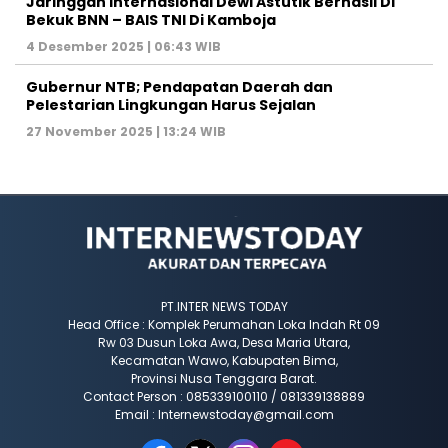
Jaringgan Internasional Dewi Astutik Berhasil Di
Bekuk BNN – BAIS TNI Di Kamboja
4 Desember 2025 | 06:43 WIB
Gubernur NTB; Pendapatan Daerah dan
Pelestarian Lingkungan Harus Sejalan
27 November 2025 | 13:24 WIB
PT.INTER NEWS TODAY
Head Office : Komplek Perumahan Loka Indah Rt 09
Rw 03 Dusun Loka Awa, Desa Maria Utara,
Kecamatan Wawo, Kabupaten Bima,
Provinsi Nusa Tenggara Barat.
Contact Person : 085339100110 / 081339138889
Email : Internewstoday@gmail.com