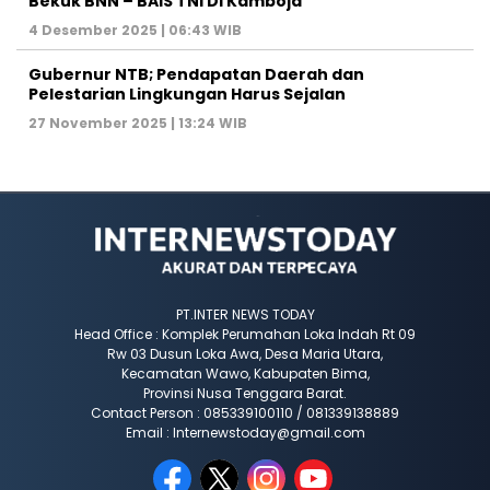
Bekuk BNN – BAIS TNI Di Kamboja
4 Desember 2025 | 06:43 WIB
Gubernur NTB; Pendapatan Daerah dan
Pelestarian Lingkungan Harus Sejalan
27 November 2025 | 13:24 WIB
PT.INTER NEWS TODAY
Head Office : Komplek Perumahan Loka Indah Rt 09
Rw 03 Dusun Loka Awa, Desa Maria Utara,
Kecamatan Wawo, Kabupaten Bima,
Provinsi Nusa Tenggara Barat.
Contact Person : 085339100110 / 081339138889
Email : Internewstoday@gmail.com