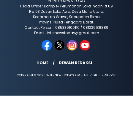
PT.INTER NEWS TODAY
Head Office : Komplek Perumahan Loka Indah Rt 09
Rw 03 Dusun Loka Awa, Desa Maria Utara,
Kecamatan Wawo, Kabupaten Bima,
Provinsi Nusa Tenggara Barat.
Contact Person : 085339100110 / 081339138889
Email : Internewstoday@gmail.com
HOME
DEWAN REDAKSI
COPYRIGHT © 2026 INTERNEWSTODAY.COM - ALL RIGHTS RESERVED