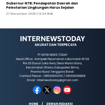
Gubernur NTB; Pendapatan Daerah dan
Pelestarian Lingkungan Harus Sejalan
27 November 2025 | 13:24 WIB
PT.INTER NEWS TODAY
Head Office : Komplek Perumahan Loka Indah Rt 09
Rw 03 Dusun Loka Awa, Desa Maria Utara,
Kecamatan Wawo, Kabupaten Bima,
Provinsi Nusa Tenggara Barat.
Contact Person : 085339100110 / 081339138889
Email : Internewstoday@gmail.com
HOME
DEWAN REDAKSI