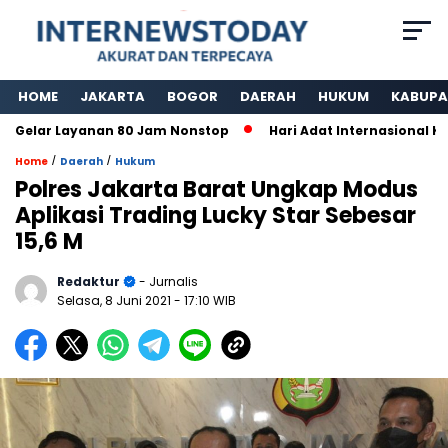
HOME
JAKARTA
BOGOR
DAERAH
HUKUM
KABUPA
lar Layanan 80 Jam Nonstop
Hari Adat Internasional Ke 39
/
/
Home
Daerah
Hukum
Polres Jakarta Barat Ungkap Modus
Aplikasi Trading Lucky Star Sebesar
15,6 M
Redaktur
- Jurnalis
Selasa, 8 Juni 2021
- 17:10 WIB