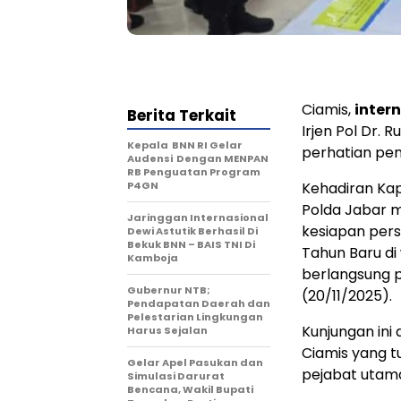
Ciamis,
inter
Berita Terkait
Irjen Pol Dr. R
Kepala BNN RI Gelar
perhatian pen
Audensi Dengan MENPAN
RB Penguatan Program
P4GN
Kehadiran Kap
Polda Jabar 
Jaringgan Internasional
kesiapan per
Dewi Astutik Berhasil Di
Bekuk BNN – BAIS TNI Di
Tahun Baru di
Kamboja
berlangsung p
Gubernur NTB;
(20/11/2025).
Pendapatan Daerah dan
Pelestarian Lingkungan
Kunjungan ini
Harus Sejalan
Ciamis yang t
Gelar Apel Pasukan dan
pejabat utama
Simulasi Darurat
Bencana, Wakil Bupati