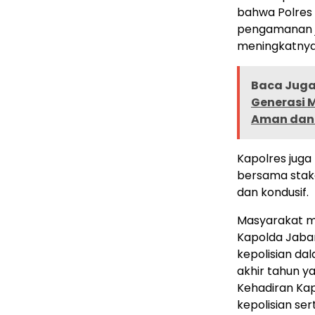
bahwa Polres 
pengamanan j
meningkatnya 
Baca Juga 
Generasi 
Aman dan
Kapolres juga
bersama stak
dan kondusif.
Masyarakat m
Kapolda Jabar
kepolisian d
akhir tahun y
Kehadiran Kap
kepolisian se