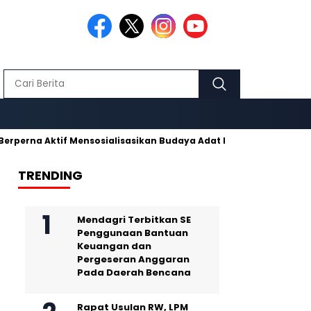
Aktif Mensosialisasikan Budaya Adat Pusaka Kujang
Makmur 
TRENDING
Mendagri Terbitkan SE
Penggunaan Bantuan
Keuangan dan
Pergeseran Anggaran
Pada Daerah Bencana
Rapat Usulan RW, LPM