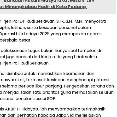
:
Bantuan Hukum Masyarakat Miskin, LBH
t Minangkabau Hadir di Kota Padang
rjen Pol Dr. Rudi Setiawan, S.I.K. S.H., M.H., menyoroti
iplin, latihan, serta kesiapan personel dalam
perasi Lilin Lodaya 2025 yang merupakan operasi
berskala besar.
 pelaksanaan tugas bukan hanya soal tampilan di
pi juga berasal dari kerja rutin yang tidak selalu
s Irjen Pol. Rudi Setiawan.
onel diimbau untuk memastikan keamanan dan
masyarakat, termasuk kesiapan menghadapi potensi
 selama periode libur panjang. Pengecekan sarana dan
a menjadi salah satu prioritas guna memastikan seluruh
asional berjalan sesuai SOP.
is AKBP H. Hidayatullah menyampaikan terimakasih
an dan perhatian Kapolda Jabar. Ia menjelaskan