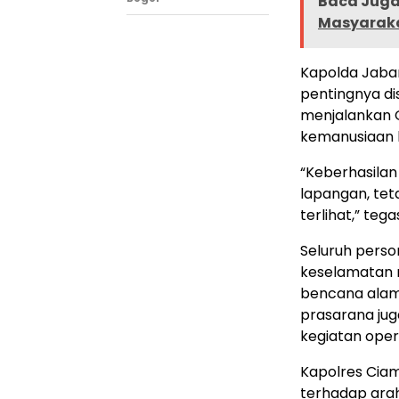
Baca Juga 
Masyaraka
Kapolda Jabar I
pentingnya dis
menjalankan O
kemanusiaan 
“Keberhasilan
lapangan, teta
terlihat,” tega
Seluruh pers
keselamatan 
bencana alam
prasarana jug
kegiatan oper
Kapolres Ciam
terhadap arah