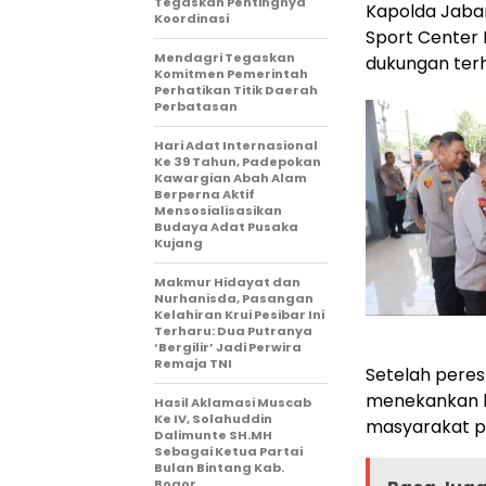
Tegaskan Pentingnya
Kapolda Jaba
Koordinasi
Sport Center 
Mendagri Tegaskan
dukungan terh
Komitmen Pemerintah
Perhatikan Titik Daerah
Perbatasan
Hari Adat Internasional
Ke 39 Tahun, Padepokan
Kawargian Abah Alam
Berperna Aktif
Mensosialisasikan
Budaya Adat Pusaka
Kujang
Makmur Hidayat dan
Nurhanisda, Pasangan
Kelahiran Krui Pesibar Ini
Terharu: Dua Putranya
‘Bergilir’ Jadi Perwira
Remaja TNI
Setelah peres
menekankan k
Hasil Aklamasi Muscab
Ke IV, Solahuddin
masyarakat p
Dalimunte SH.MH
Sebagai Ketua Partai
Bulan Bintang Kab.
Bogor