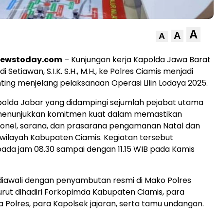
A
A
A
newstoday.com
– Kunjungan kerja Kapolda Jawa Barat
udi Setiawan, S.I.K. S.H., M.H., ke Polres Ciamis menjadi
ting menjelang pelaksanaan Operasi Lilin Lodaya 2025.
olda Jabar yang didampingi sejumlah pejabat utama
menunjukkan komitmen kuat dalam memastikan
sonel, sarana, dan prasarana pengamanan Natal dan
 wilayah Kabupaten Ciamis. Kegiatan tersebut
ada jam 08.30 sampai dengan 11.15 WIB pada Kamis
 diawali dengan penyambutan resmi di Mako Polres
urut dihadiri Forkopimda Kabupaten Ciamis, para
 Polres, para Kapolsek jajaran, serta tamu undangan.