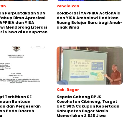
kan
Pendidikan
an Perpustakaan SDN
Kolaborasi YAPPIKA ActionAid
abup Bima Apresiasi
dan YISA Ambalawi Hadirkan
APPIKA dan YISA
Ruang Belajar Baru bagi Anak-
i Mendorong Literasi
anak Bima
i Siswa di Kabupaten
Kab. Bogor
i Terbitkan SE
Kepala Cabang BPJS
naan Bantuan
Kesehatan Cibinong, Target
an dan Pergeseran
UHC 98% Cakupan Kepertaan
an Pada Daerah
Kabupaten Bogor Masih
a
Memerlukan 2.525 Jiwa