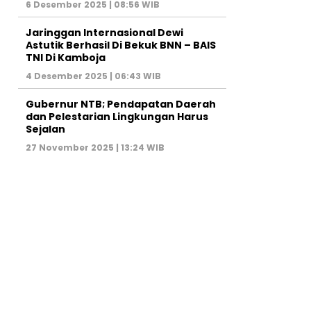
6 Desember 2025 | 08:56 WIB
Jaringgan Internasional Dewi
Astutik Berhasil Di Bekuk BNN – BAIS
TNI Di Kamboja
4 Desember 2025 | 06:43 WIB
Gubernur NTB; Pendapatan Daerah
dan Pelestarian Lingkungan Harus
Sejalan
27 November 2025 | 13:24 WIB