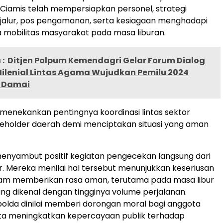
Ciamis telah mempersiapkan personel, strategi
alur, pos pengamanan, serta kesiagaan menghadapi
mobilitas masyarakat pada masa liburan.
:
Ditjen Polpum Kemendagri Gelar Forum Dialog
Milenial Lintas Agama Wujudkan Pemilu 2024
 Damai
 menekankan pentingnya koordinasi lintas sektor
eholder daerah demi menciptakan situasi yang aman
enyambut positif kegiatan pengecekan langsung dari
. Mereka menilai hal tersebut menunjukkan keseriusan
alam memberikan rasa aman, terutama pada masa libur
ang dikenal dengan tingginya volume perjalanan.
olda dinilai memberi dorongan moral bagi anggota
rta meningkatkan kepercayaan publik terhadap