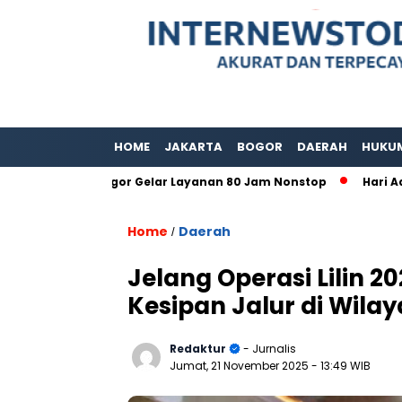
HOME
JAKARTA
BOGOR
DAERAH
HUKU
paten Bogor Gelar Layanan 80 Jam Nonstop
Hari Adat Inte
Home
Daerah
/
Jelang Operasi Lilin 2
Kesipan Jalur di Wilay
Redaktur
- Jurnalis
Jumat, 21 November 2025
- 13:49 WIB