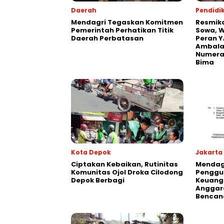
Daerah
Pendidi
Mendagri Tegaskan Komitmen
Resmik
Pemerintah Perhatikan Titik
Sowa, W
Daerah Perbatasan
Peran Y
Ambalaw
Numeras
Bima
Kota Depok
Jakarta
Ciptakan Kebaikan, Rutinitas
Mendagr
Komunitas Ojol Droka Cilodong
Penggu
Depok Berbagi
Keuang
Anggar
Bencan