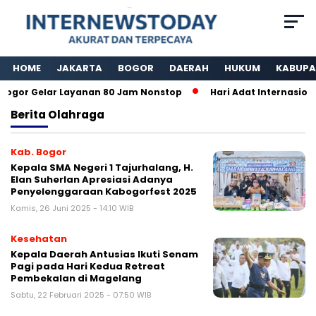
HOME
JAKARTA
BOGOR
DAERAH
HUKUM
KABUPA
or Gelar Layanan 80 Jam Nonstop
Hari Adat Internasional
Berita
Olahraga
Kab. Bogor
Kepala SMA Negeri 1 Tajurhalang, H.
Elan Suherlan Apresiasi Adanya
Penyelenggaraan Kabogorfest 2025
Kamis, 26 Juni 2025 - 14:10 WIB
Kesehatan
Kepala Daerah Antusias Ikuti Senam
Pagi pada Hari Kedua Retreat
Pembekalan di Magelang
Sabtu, 22 Februari 2025 - 07:50 WIB