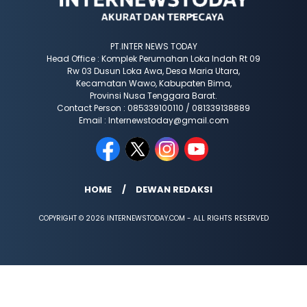
PT.INTER NEWS TODAY
Head Office : Komplek Perumahan Loka Indah Rt 09
Rw 03 Dusun Loka Awa, Desa Maria Utara,
Kecamatan Wawo, Kabupaten Bima,
Provinsi Nusa Tenggara Barat.
Contact Person : 085339100110 / 081339138889
Email : Internewstoday@gmail.com
HOME
DEWAN REDAKSI
COPYRIGHT © 2026 INTERNEWSTODAY.COM - ALL RIGHTS RESERVED