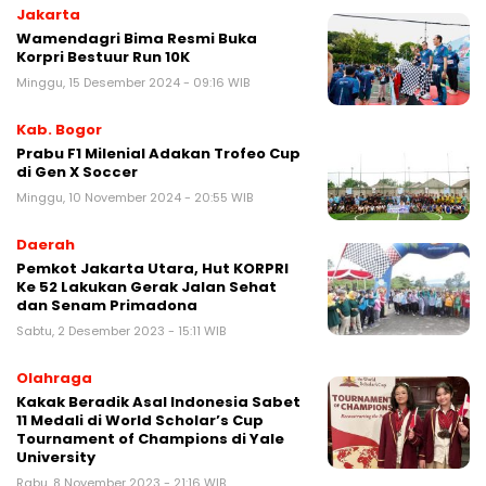
Jakarta
Wamendagri Bima Resmi Buka
Korpri Bestuur Run 10K
Minggu, 15 Desember 2024 - 09:16 WIB
Kab. Bogor
Prabu F1 Milenial Adakan Trofeo Cup
di Gen X Soccer
Minggu, 10 November 2024 - 20:55 WIB
Daerah
Pemkot Jakarta Utara, Hut KORPRI
Ke 52 Lakukan Gerak Jalan Sehat
dan Senam Primadona
Sabtu, 2 Desember 2023 - 15:11 WIB
Olahraga
Kakak Beradik Asal Indonesia Sabet
11 Medali di World Scholar’s Cup
Tournament of Champions di Yale
University
Rabu, 8 November 2023 - 21:16 WIB