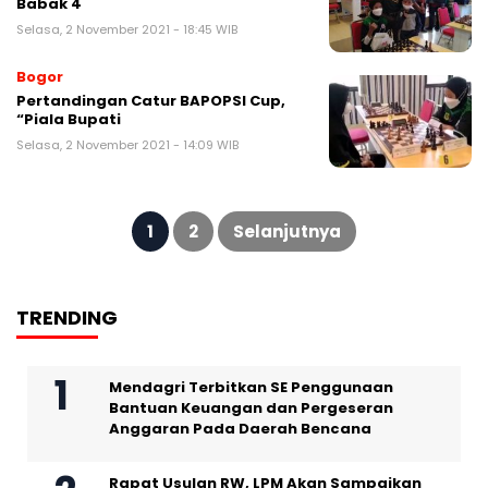
Babak 4
Selasa, 2 November 2021 - 18:45 WIB
Bogor
Pertandingan Catur BAPOPSI Cup,
“Piala Bupati
Selasa, 2 November 2021 - 14:09 WIB
Paginasi
pos
1
2
Selanjutnya
TRENDING
Mendagri Terbitkan SE Penggunaan
Bantuan Keuangan dan Pergeseran
Anggaran Pada Daerah Bencana
Rapat Usulan RW, LPM Akan Sampaikan