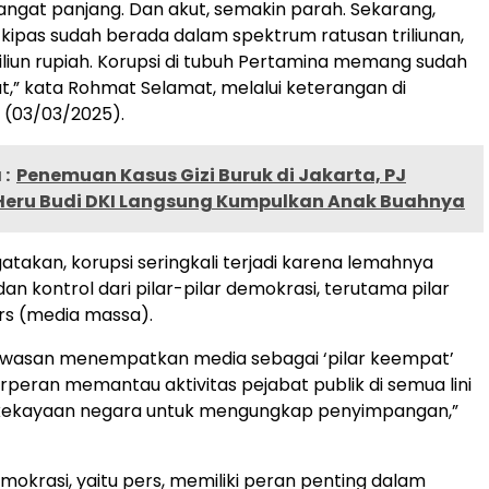
angat panjang. Dan akut, semakin parah. Sekarang,
 kipas sudah berada dalam spektrum ratusan triliunan,
liun rupiah. Korupsi di tubuh Pertamina memang sudah
ut,” kata Rohmat Selamat, melalui keterangan di
n (03/03/2025).
:
Penemuan Kasus Gizi Buruk di Jakarta, PJ
Heru Budi DKI Langsung Kumpulkan Anak Buahnya
akan, korupsi seringkali terjadi karena lemahnya
n kontrol dari pilar-pilar demokrasi, terutama pilar
ers (media massa).
awasan menempatkan media sebagai ‘pilar keempat’
rperan memantau aktivitas pejabat publik di semua lini
kekayaan negara untuk mengungkap penyimpangan,”
emokrasi, yaitu pers, memiliki peran penting dalam