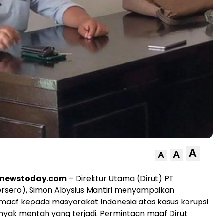
A
A
A
rnewstoday.com
– Direktur Utama (Dirut) PT
rsero), Simon Aloysius Mantiri menyampaikan
aaf kepada masyarakat Indonesia atas kasus korupsi
inyak mentah yang terjadi. Permintaan maaf Dirut