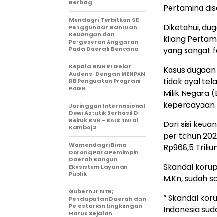
Berbagi
Pertamina dis
Mendagri Terbitkan SE
Diketahui, du
Penggunaan Bantuan
Keuangan dan
kilang Perta
Pergeseran Anggaran
Pada Daerah Bencana
yang sangat fa
Kepala BNN RI Gelar
Kasus dugaan 
Audensi Dengan MENPAN
tidak ayal t
RB Penguatan Program
P4GN
Milik Negara (
kepercayaan pu
Jaringgan Internasional
Dewi Astutik Berhasil Di
Bekuk BNN – BAIS TNI Di
Dari sisi keua
Kamboja
per tahun 202
Wamendagri Bima
Rp968,5 Trili
Dorong Para Pemimpin
Daerah Bangun
Skandal korup
Ekosistem Layanan
Publik
M.Kn, sudah sa
Gubernur NTB;
“ Skandal koru
Pendapatan Daerah dan
Pelestarian Lingkungan
Indonesia sud
Harus Sejalan