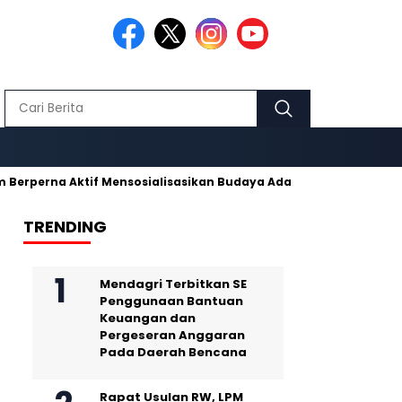
na Aktif Mensosialisasikan Budaya Adat Pusaka Kujang
Makm
TRENDING
Mendagri Terbitkan SE
Penggunaan Bantuan
Keuangan dan
Pergeseran Anggaran
Pada Daerah Bencana
Rapat Usulan RW, LPM