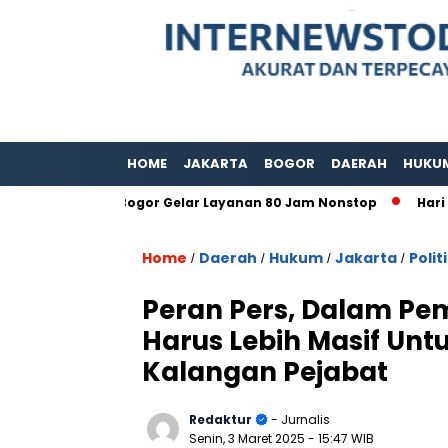
HOME
JAKARTA
BOGOR
DAERAH
HUKU
bupaten Bogor Gelar Layanan 80 Jam Nonstop
Hari Adat In
Home
Daerah
Hukum
Jakarta
Polit
/
/
/
/
Peran Pers, Dalam Pem
Harus Lebih Masif Unt
Kalangan Pejabat
Redaktur
- Jurnalis
Senin, 3 Maret 2025
- 15:47 WIB