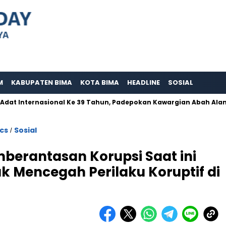
M
KABUPATEN BIMA
KOTA BIMA
HEADLINE
SOSIAL
ternasional Ke 39 Tahun, Padepokan Kawargian Abah Alam Berper
ics
Sosial
/
berantasan Korupsi Saat ini
uk Mencegah Perilaku Koruptif di