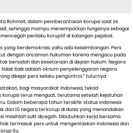
ata Rohmat, dalam pemberantasan korupsi saat ini
masif, sehingga mampu menempatkan fungsinya sebagai
k mencegah perilaku koruptif di kalangan pejabat.
pers yang berdemokrasi, yaitu ada keseimbangan. Pers
takut dengan ancaman hukuman karena mengacu pada
tak bersalah dan kesetaraan di depan hukum. Negara
ng tidak baik adalah oknum penyelenggaran negara.
ang dikejar pers selaku pengontrol,” tuturnya.
takan, bagi masyarakat Indonesia, tekad
korupsi terus menguat, terutama setelah kejatuhan
ru. Dalam beberapa tahun terakhir status Indonesia
k dari 10 negara terkorup di dunia yang menandakan
psi masihlah sulit dicegah. Dibutuhkan kerja bersama
ihak termasuk pers untuk mengentaskan Indonesia dari
orup itu.