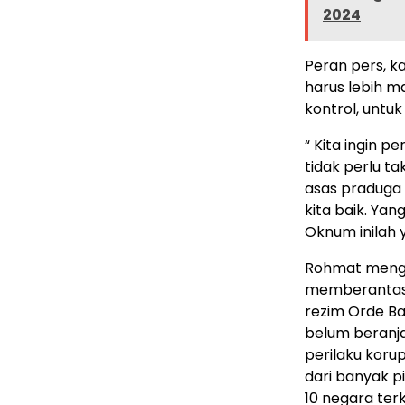
2024
Peran pers, k
harus lebih 
kontrol, untu
“ Kita ingin 
tidak perlu 
asas praduga 
kita baik. Ya
Oknum inilah y
Rohmat menga
memberantas 
rezim Orde Ba
belum beranja
perilaku koru
dari banyak p
10 negara terk