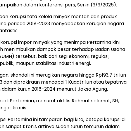
ampaikan dalam konferensi pers, Senin (3/3/2025).
gaan korupsi tata kelola minyak mentah dan produk
mina periode 2018-2023 menyebabkan kerugian negara
ntastis.
korupsi impor minyak yang menimpa Pertamina kini
elah menimbulkan dampak besar terhadap Badan Usaha
BUMN) tersebut, baik dari segi ekonomi, regulasi,
blik, maupun stabilitas industri energi.
ngan, skandal ini merugikan negara hingga Rp193,7 triliun
3 dan diprakiraan mencapai 1 Kuadtriliun atau tepatnya
un dalam kurun 2018-2024 menurut Jaksa Agung.
si di Pertamina, menurut aktifis Rohmat selamat, SH,
ngat kronis.
psi Pertamina ini tamparan bagi kita, betapa korupsi di
ah sangat Kronis artinya sudah turun temurun dalam