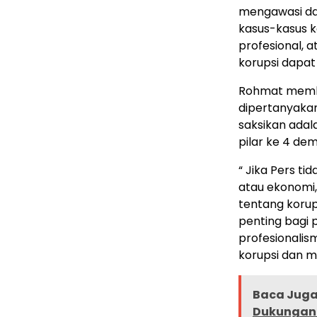
mengawasi da
kasus-kasus ko
profesional, 
korupsi dapat 
Rohmat membe
dipertanyakan 
saksikan adal
pilar ke 4 de
“ Jika Pers ti
atau ekonomi
tentang korup
penting bagi
profesionali
korupsi dan 
Baca Juga 
Dukungan 