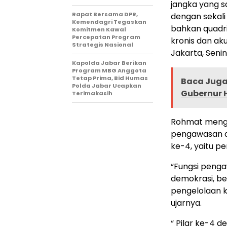
jangka yang s
Rapat Bersama DPR,
dengan sekali
Kemendagri Tegaskan
bahkan quadri
Komitmen Kawal
Percepatan Program
kronis dan ak
Strategis Nasional
Jakarta, Seni
Kapolda Jabar Berikan
Program MBG Anggota
Tetap Prima, Bid Humas
Baca Juga 
Polda Jabar Ucapkan
Gubernur 
Terimakasih
Rohmat mengat
pengawasan da
ke-4, yaitu p
“Fungsi peng
demokrasi, be
pengelolaan 
ujarnya.
“ Pilar ke-4 d