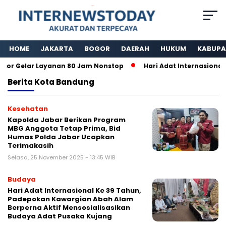
HOME
JAKARTA
BOGOR
DAERAH
HUKUM
KABUPA
r Gelar Layanan 80 Jam Nonstop
Hari Adat Internasional K
Berita
Kota Bandung
Kesehatan
Kapolda Jabar Berikan Program
MBG Anggota Tetap Prima, Bid
Humas Polda Jabar Ucapkan
Terimakasih
Selasa, 25 November 2025 - 13:45 WIB
Budaya
Hari Adat Internasional Ke 39 Tahun,
Padepokan Kawargian Abah Alam
Berperna Aktif Mensosialisasikan
Budaya Adat Pusaka Kujang