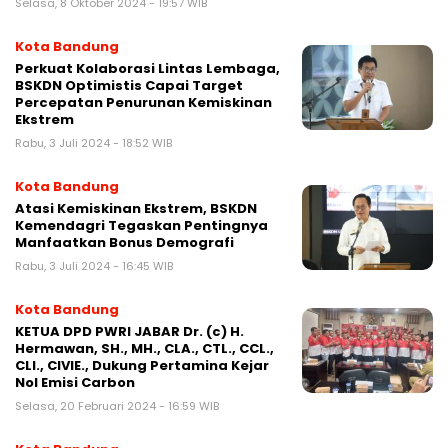
Selasa, 8 Oktober 2024 - 19:57 WIB
Kota Bandung
Perkuat Kolaborasi Lintas Lembaga,
BSKDN Optimistis Capai Target
Percepatan Penurunan Kemiskinan
Ekstrem
Rabu, 3 Juli 2024 - 18:52 WIB
Kota Bandung
Atasi Kemiskinan Ekstrem, BSKDN
Kemendagri Tegaskan Pentingnya
Manfaatkan Bonus Demografi
Rabu, 3 Juli 2024 - 16:45 WIB
Kota Bandung
KETUA DPD PWRI JABAR Dr. (c) H.
Hermawan, SH., MH., CLA., CTL., CCL.,
CLI., CIVIE., Dukung Pertamina Kejar
Nol Emisi Carbon
Selasa, 20 Februari 2024 - 16:59 WIB