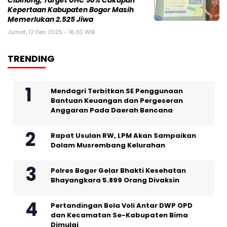
Cibinong, Target UHC 98% Cakupan
Kepertaan Kabupaten Bogor Masih
Memerlukan 2.525 Jiwa
Jumat, 12 Des 2025 - 16:30 WIB
TRENDING
Mendagri Terbitkan SE Penggunaan
Bantuan Keuangan dan Pergeseran
Anggaran Pada Daerah Bencana
Rapat Usulan RW, LPM Akan Sampaikan
Dalam Musrembang Kelurahan
Polres Bogor Gelar Bhakti Kesehatan
Bhayangkara 5.899 Orang Divaksin
Pertandingan Bola Voli Antar DWP OPD
dan Kecamatan Se-Kabupaten Bima
Dimulai