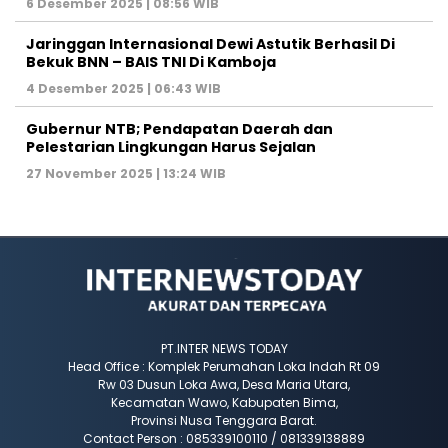
6 Desember 2025 | 08:56 WIB
Jaringgan Internasional Dewi Astutik Berhasil Di
Bekuk BNN – BAIS TNI Di Kamboja
4 Desember 2025 | 06:43 WIB
Gubernur NTB; Pendapatan Daerah dan
Pelestarian Lingkungan Harus Sejalan
27 November 2025 | 13:24 WIB
PT.INTER NEWS TODAY
Head Office : Komplek Perumahan Loka Indah Rt 09
Rw 03 Dusun Loka Awa, Desa Maria Utara,
Kecamatan Wawo, Kabupaten Bima,
Provinsi Nusa Tenggara Barat.
Contact Person : 085339100110 / 081339138889