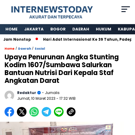
HOME
JAKARTA
BOGOR
DAERAH
HUKUM
KABUPA
 Nonstop
Hari Adat Internasional Ke 39 Tahun, Padepokan 
/
/
Home
Daerah
Sosial
Upaya Penurunan Angka Stunting
Kodim 1607/Sumbawa Salurkan
Bantuan Nutrisi Dari Kepala Staf
Angkatan Darat
Redaktur
- Jurnalis
Jumat, 10 Maret 2023
- 17:32 WIB