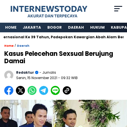
HOME
JAKARTA
BOGOR
DAERAH
HUKUM
KABUPA
rnasional Ke 39 Tahun, Padepokan Kawargian Abah Alam Berperna
/
Home
Daerah
Kasus Pelecehan Sexsual Berujung
Damai
Redaktur
- Jurnalis
Senin, 15 November 2021
- 09:32 WIB