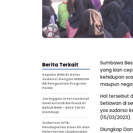
Sumbawa Bes
Berita Terkait
yang kian cep
Kepala BNN RI Gelar
kehidupan so
Audensi Dengan MENPAN
maupun negat
RB Penguatan Program
P4GN
Hal tersebut 
Jaringgan Internasional
Setiawan di s
Dewi Astutik Berhasil Di
Bekuk BNN – BAIS TNI Di
yos sudarso 
Kamboja
(15/03/2023).
Gubernur NTB;
Pendapatan Daerah dan
Diungkap Dan
Pelestarian Lingkungan