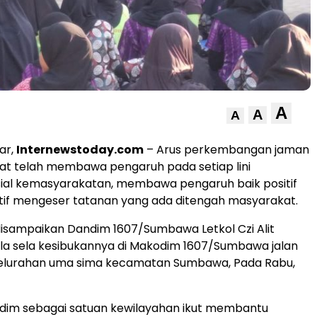
A
A
A
ar,
Internewstoday.com
– Arus perkembangan jaman
at telah membawa pengaruh pada setiap lini
sial kemasyarakatan, membawa pengaruh baik positif
if mengeser tatanan yang ada ditengah masyarakat.
disampaikan Dandim 1607/Sumbawa Letkol Czi Alit
ela sela kesibukannya di Makodim 1607/Sumbawa jalan
kelurahan uma sima kecamatan Sumbawa, Pada Rabu,
dim sebagai satuan kewilayahan ikut membantu