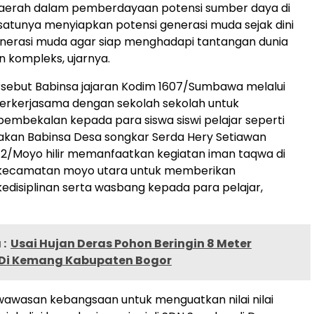
aerah dalam pemberdayaan potensi sumber daya di
satunya menyiapkan potensi generasi muda sejak dini
enerasi muda agar siap menghadapi tantangan dunia
 kompleks, ujarnya.
ersebut Babinsa jajaran Kodim 1607/Sumbawa melalui
erkerjasama dengan sekolah sekolah untuk
mbekalan kepada para siswa siswi pelajar seperti
akan Babinsa Desa songkar Serda Hery Setiawan
12/Moyo hilir memanfaatkan kegiatan iman taqwa di
kecamatan moyo utara untuk memberikan
disiplinan serta wasbang kepada para pelajar,
:
Usai Hujan Deras Pohon Beringin 8 Meter
Di Kemang Kabupaten Bogor
awasan kebangsaan untuk menguatkan nilai nilai