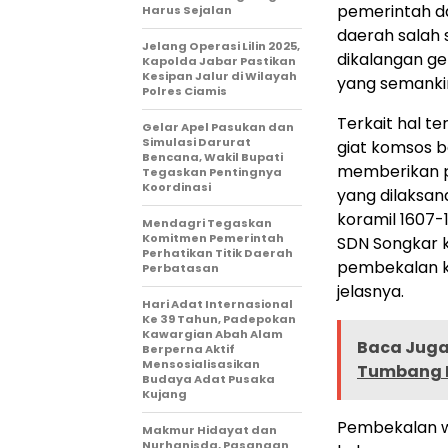
pemerintah d
Harus Sejalan
daerah salah 
Jelang Operasi Lilin 2025,
dikalangan g
Kapolda Jabar Pastikan
Kesipan Jalur di Wilayah
yang semankin
Polres Ciamis
Terkait hal t
Gelar Apel Pasukan dan
Simulasi Darurat
giat komsos b
Bencana, Wakil Bupati
memberikan pe
Tegaskan Pentingnya
Koordinasi
yang dilaksan
koramil 1607-
Mendagri Tegaskan
Komitmen Pemerintah
SDN Songkar 
Perhatikan Titik Daerah
pembekalan ke
Perbatasan
jelasnya.
Hari Adat Internasional
Ke 39 Tahun, Padepokan
Kawargian Abah Alam
Baca Juga 
Berperna Aktif
Mensosialisasikan
Tumbang 
Budaya Adat Pusaka
Kujang
Pembekalan w
Makmur Hidayat dan
Nurhanisda, Pasangan