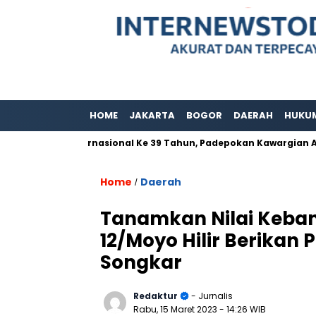
HOME
JAKARTA
BOGOR
DAERAH
HUKU
Adat Internasional Ke 39 Tahun, Padepokan Kawargian Abah Alam
Home
Daerah
/
Tanamkan Nilai Keban
12/Moyo Hilir Berikan
Songkar
Redaktur
- Jurnalis
Rabu, 15 Maret 2023
- 14:26 WIB