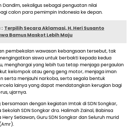
h Dandim, sekaligus sebagai penguatan nilai
agi calon para pemimpin Indonesia ke depan.
:
Terpilih Secara Aklamasi, H. Heri Susanto
awa Bamus Maskot Lebih Maju
an pembekalan wawasan kebangsaan tersebut, tak
mengingatkan siswa untuk berbakti kepada kedua
ru, menghargai yang lebih tua tetap menjaga pergaulan
ikut kelompok atau geng geng motor, menjaga iman
 serta menjauhi narkoba, serta segala bentuk
rcela lainya yang dapat mendatangkan kerugian bagi
us, ujarnya.
g bersamaan dengan kegiatan Imtak di SDN Songkar,
a Sekolah SDN Songkar dra. Halimah Zainal, Babinsa
 Hery Setiawan, Guru SDN Songkar dan Seluruh murid
(Amr).