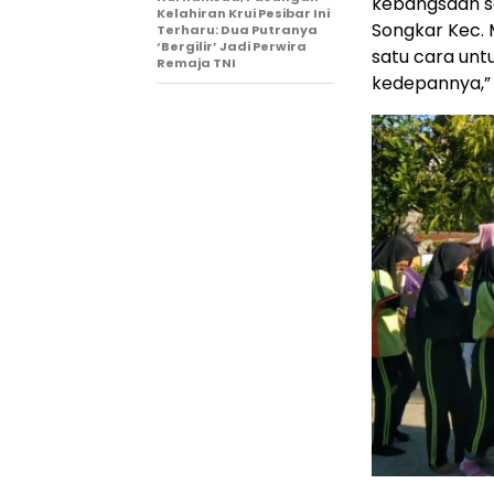
kebangsaan se
Kelahiran Krui Pesibar Ini
Songkar Kec. 
Terharu: Dua Putranya
‘Bergilir’ Jadi Perwira
satu cara un
Remaja TNI
kedepannya,”