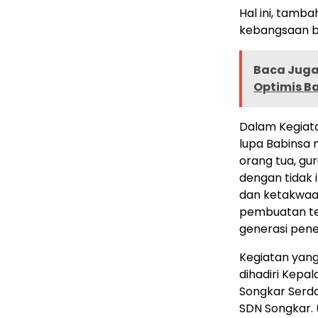
Hal ini, tamba
kebangsaan b
Baca Juga 
Optimis B
Dalam Kegiat
lupa Babinsa 
orang tua, gu
dengan tidak 
dan ketakwaan
pembuatan te
generasi pener
Kegiatan yan
dihadiri Kepal
Songkar Serda
SDN Songkar. 