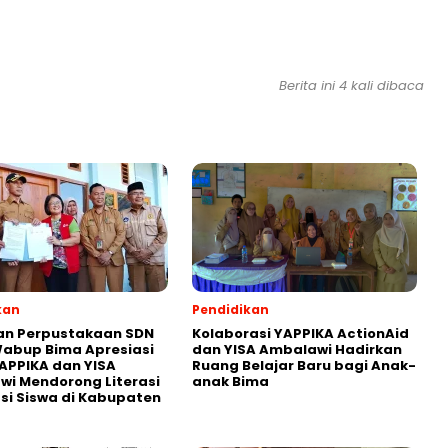
Berita ini 4 kali dibaca
kan
Pendidikan
an Perpustakaan SDN
Kolaborasi YAPPIKA ActionAid
abup Bima Apresiasi
dan YISA Ambalawi Hadirkan
APPIKA dan YISA
Ruang Belajar Baru bagi Anak-
i Mendorong Literasi
anak Bima
i Siswa di Kabupaten