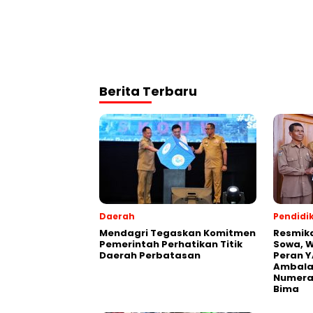
Berita Terbaru
Daerah
Pendidi
Mendagri Tegaskan Komitmen
Resmik
Pemerintah Perhatikan Titik
Sowa, W
Daerah Perbatasan
Peran Y
Ambalaw
Numeras
Bima