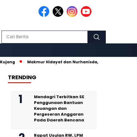
Makmur Hidayat dan Nurhanisda, Pasangan Kelahiran Krui Pesib
TRENDING
Mendagri Terbitkan SE
Penggunaan Bantuan
Keuangan dan
Pergeseran Anggaran
Pada Daerah Bencana
Rapat Usulan RW, LPM