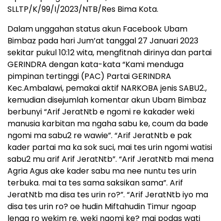
SLLTP/K/99/I/2023/NTB/Res Bima Kota.
Dalam unggahan status akun Facebook Ubam
Bimbaz pada hari Jum’at tanggal 27 Januari 2023
sekitar pukul 10:12 wita, mengfitnah dirinya dan partai
GERINDRA dengan kata-kata “Kami menduga
pimpinan tertinggi (PAC) Partai GERINDRA
Kec.Ambalawi, pemakai aktif NARKOBA jenis SABU2.,
kemudian disejumlah komentar akun Ubam Bimbaz
berbunyi “Arif JeratNtb e ngomi re kakader weki
manusia karbitan ma ngaha sabu ke, coum da bade
ngomi ma sabu2 re wawie”. “Arif JeratNtb e pak
kader partai ma ka sok suci, mai tes urin ngomi watisi
sabu2 mu arif Arif JeratNtb”. “Arif JeratNtb mai mena
Agria Agus ake kader sabu ma nee nuntu tes urin
terbuka. mai ta tes sama saksikan sama”. Arif
JeratNtb ma disa tes urin ro?”. “Arif JeratNtb iyo ma
disa tes urin ro? oe hudin Miftahudin Timur ngoap
lenga ro wekim re. weki ngomi ke? mai podas wati