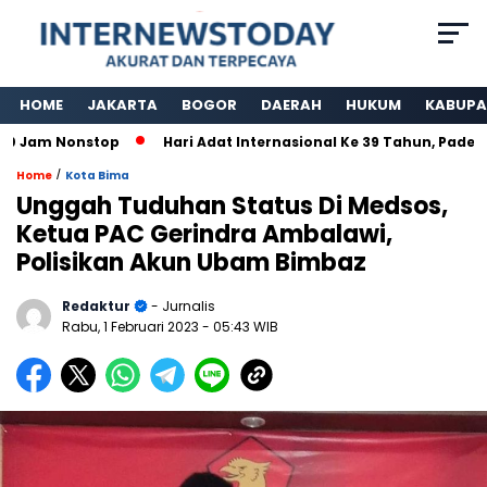
HOME
JAKARTA
BOGOR
DAERAH
HUKUM
KABUPA
am Nonstop
Hari Adat Internasional Ke 39 Tahun, Padepoka
/
Home
Kota Bima
Unggah Tuduhan Status Di Medsos,
Ketua PAC Gerindra Ambalawi,
Polisikan Akun Ubam Bimbaz
Redaktur
- Jurnalis
Rabu, 1 Februari 2023
- 05:43 WIB