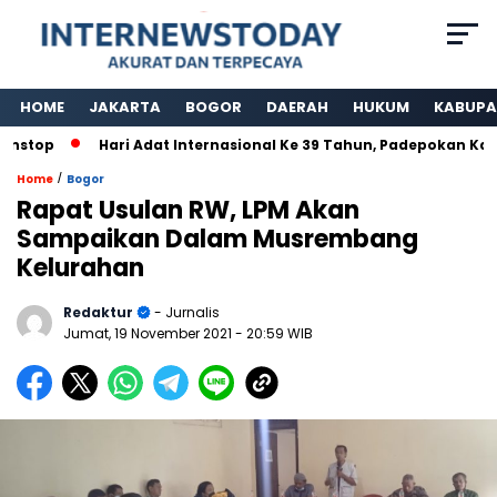
HOME
JAKARTA
BOGOR
DAERAH
HUKUM
KABUPA
p
Hari Adat Internasional Ke 39 Tahun, Padepokan Kawargia
/
Home
Bogor
Rapat Usulan RW, LPM Akan
Sampaikan Dalam Musrembang
Kelurahan
Redaktur
- Jurnalis
Jumat, 19 November 2021
- 20:59 WIB