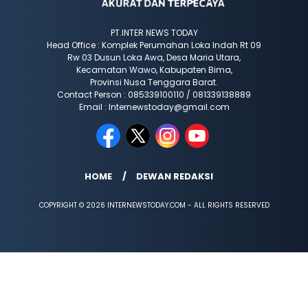
PT.INTER NEWS TODAY
Head Office : Komplek Perumahan Loka Indah Rt 09
Rw 03 Dusun Loka Awa, Desa Maria Utara,
Kecamatan Wawo, Kabupaten Bima,
Provinsi Nusa Tenggara Barat.
Contact Person : 085339100110 / 081339138889
Email : Internewstoday@gmail.com
HOME
DEWAN REDAKSI
COPYRIGHT © 2026 INTERNEWSTODAY.COM - ALL RIGHTS RESERVED