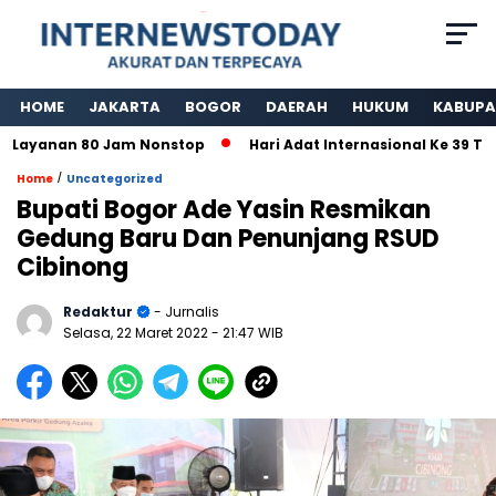
HOME
JAKARTA
BOGOR
DAERAH
HUKUM
KABUPA
n 80 Jam Nonstop
Hari Adat Internasional Ke 39 Tahun, Pa
/
Home
Uncategorized
Bupati Bogor Ade Yasin Resmikan
Gedung Baru Dan Penunjang RSUD
Cibinong
Redaktur
- Jurnalis
Selasa, 22 Maret 2022
- 21:47 WIB