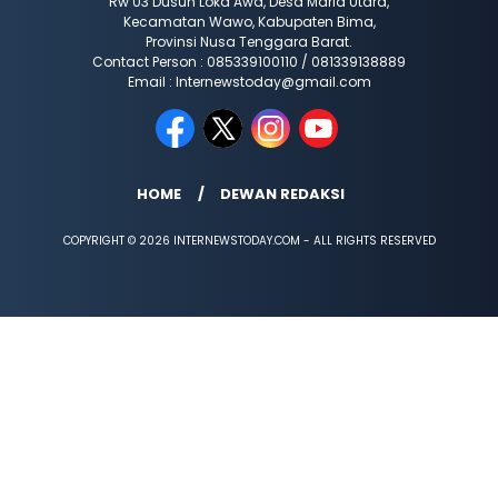
Rw 03 Dusun Loka Awa, Desa Maria Utara,
Kecamatan Wawo, Kabupaten Bima,
Provinsi Nusa Tenggara Barat.
Contact Person : 085339100110 / 081339138889
Email : Internewstoday@gmail.com
HOME
DEWAN REDAKSI
COPYRIGHT © 2026 INTERNEWSTODAY.COM - ALL RIGHTS RESERVED