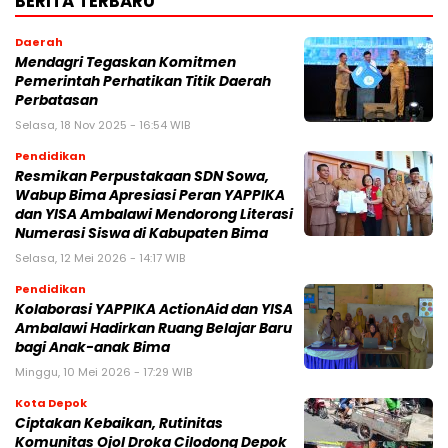
BERITA TERBARU
Daerah
Mendagri Tegaskan Komitmen
Pemerintah Perhatikan Titik Daerah
Perbatasan
Selasa, 18 Nov 2025 - 16:54 WIB
Pendidikan
Resmikan Perpustakaan SDN Sowa,
Wabup Bima Apresiasi Peran YAPPIKA
dan YISA Ambalawi Mendorong Literasi
Numerasi Siswa di Kabupaten Bima
Selasa, 12 Mei 2026 - 14:17 WIB
Pendidikan
Kolaborasi YAPPIKA ActionAid dan YISA
Ambalawi Hadirkan Ruang Belajar Baru
bagi Anak-anak Bima
Minggu, 10 Mei 2026 - 17:29 WIB
Kota Depok
Ciptakan Kebaikan, Rutinitas
Komunitas Ojol Droka Cilodong Depok