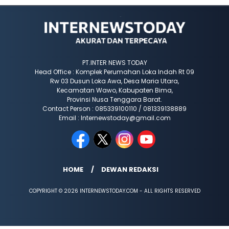
PT.INTER NEWS TODAY
Head Office : Komplek Perumahan Loka Indah Rt 09
Rw 03 Dusun Loka Awa, Desa Maria Utara,
Kecamatan Wawo, Kabupaten Bima,
Provinsi Nusa Tenggara Barat.
Contact Person : 085339100110 / 081339138889
Email : Internewstoday@gmail.com
HOME
DEWAN REDAKSI
COPYRIGHT © 2026 INTERNEWSTODAY.COM - ALL RIGHTS RESERVED