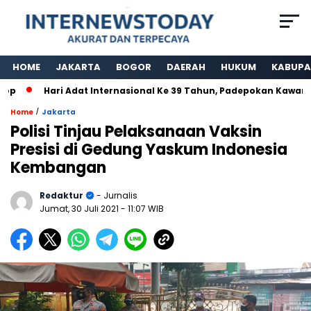
HOME
JAKARTA
BOGOR
DAERAH
HUKUM
KABUPA
Hari Adat Internasional Ke 39 Tahun, Padepokan Kawargian
/
Home
Jakarta
Polisi Tinjau Pelaksanaan Vaksin
Presisi di Gedung Yaskum Indonesia
Kembangan
Redaktur
- Jurnalis
Jumat, 30 Juli 2021
- 11:07 WIB