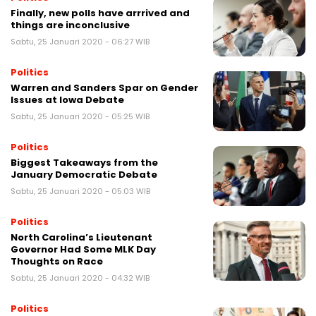
Finally, new polls have arrrived and
things are inconclusive
Sabtu, 25 Januari 2020 - 06:27 WIB
Politics
Warren and Sanders Spar on Gender
Issues at Iowa Debate
Sabtu, 25 Januari 2020 - 05:25 WIB
Politics
Biggest Takeaways from the
January Democratic Debate
Sabtu, 25 Januari 2020 - 05:03 WIB
Politics
North Carolina’s Lieutenant
Governor Had Some MLK Day
Thoughts on Race
Sabtu, 25 Januari 2020 - 04:32 WIB
Politics