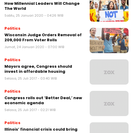
How Millennial Leaders Will Change
The World
Sabtu, 25 Januari 2020 - 04:26 WIB
Politics
Wisconsin Judge Orders Removal of
209,000 From Voter Rolls
Jumat, 24 Januari 2020 - 07:00 WIB
Politics
Mayors agree, Congress should
invest in affordable housing
Selasa, 25 Juli 2017 - 03:40 WIB
Politics
Congress rolls out ‘Better Deal,’ new
economic agenda
Selasa, 25 Juli 2017 - 02:21 WIB
Politics
Illinois’ financial crisis could bring