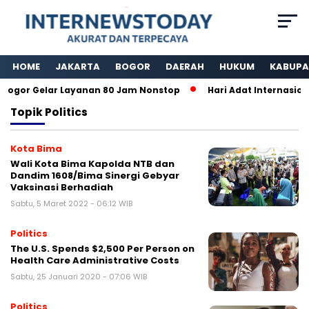
HOME
JAKARTA
BOGOR
DAERAH
HUKUM
KABUPA
gor Gelar Layanan 80 Jam Nonstop
Hari Adat Internasiona
Topik
Politics
Kota Bima
Wali Kota Bima Kapolda NTB dan
Dandim 1608/Bima Sinergi Gebyar
Vaksinasi Berhadiah
Sabtu, 5 Maret 2022 - 06:12 WIB
Politics
The U.S. Spends $2,500 Per Person on
Health Care Administrative Costs
Sabtu, 25 Januari 2020 - 07:06 WIB
Politics