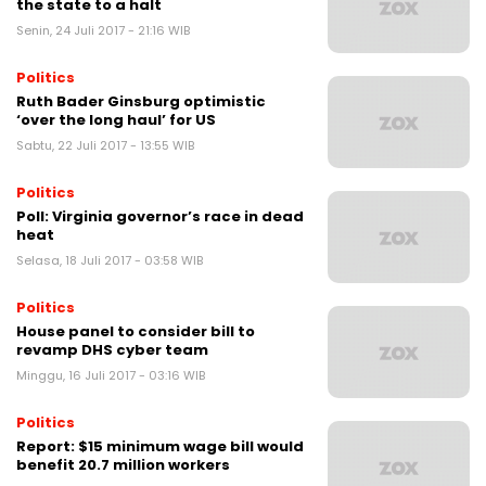
the state to a halt
Senin, 24 Juli 2017 - 21:16 WIB
Politics
Ruth Bader Ginsburg optimistic
‘over the long haul’ for US
Sabtu, 22 Juli 2017 - 13:55 WIB
Politics
Poll: Virginia governor’s race in dead
heat
Selasa, 18 Juli 2017 - 03:58 WIB
Politics
House panel to consider bill to
revamp DHS cyber team
Minggu, 16 Juli 2017 - 03:16 WIB
Politics
Report: $15 minimum wage bill would
benefit 20.7 million workers