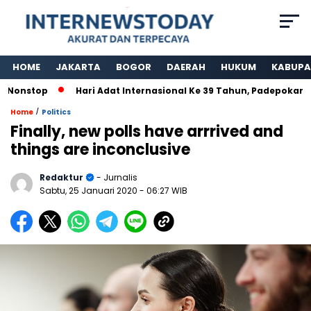
HOME
JAKARTA
BOGOR
DAERAH
HUKUM
KABUPA
nstop
Hari Adat Internasional Ke 39 Tahun, Padepokan Kawa
/
Home
Politics
Finally, new polls have arrrived and
things are inconclusive
Redaktur
- Jurnalis
Sabtu, 25 Januari 2020
- 06:27 WIB