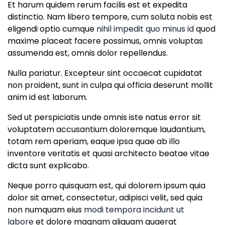
Et harum quidem rerum facilis est et expedita
distinctio. Nam libero tempore, cum soluta nobis est
eligendi optio cumque
nihil impedit quo minus id
quod
maxime placeat facere possimus, omnis voluptas
assumenda est, omnis dolor repellendus.
Nulla pariatur. Excepteur sint occaecat cupidatat
non proident, sunt in culpa qui officia deserunt mollit
anim id est laborum.
Sed ut perspiciatis unde omnis iste natus error sit
voluptatem accusantium doloremque laudantium,
totam rem aperiam, eaque ipsa quae ab illo
inventore veritatis et quasi architecto beatae vitae
dicta sunt explicabo.
Neque porro quisquam est, qui dolorem ipsum quia
dolor sit amet, consectetur, adipisci velit, sed quia
non numquam eius
modi tempora incidunt ut
labore
et dolore magnam aliquam quaerat