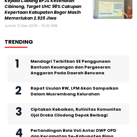
Kepala Cabang BPJS Kesehatan
Cibinong, Target UHC 98% Cakupan
Kepertaan Kabupaten Bogor Masih
Memerlukan 2.525 Jiwa
Jumat, 12 Des 2025 - 16:30 WIB
TRENDING
Mendagri Terbitkan SE Penggunaan
Bantuan Keuangan dan Pergeseran
Anggaran Pada Daerah Bencana
Rapat Usulan RW, LPM Akan Sampaikan
Dalam Musrembang Kelurahan
Ciptakan Kebaikan, Rutinitas Komunitas
Ojol Droka Cilodong Depok Berbagi
Pertandingan Bola Voli Antar DWP OPD
dan Kecamatan Se-Kabupaten Bima