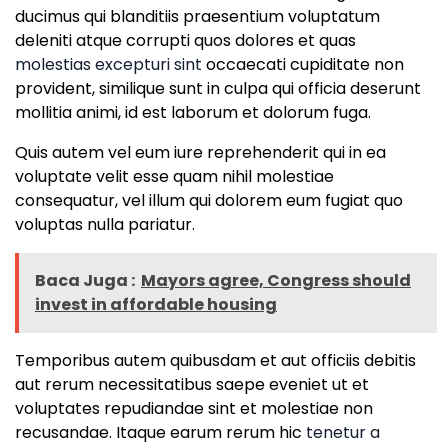
ducimus qui blanditiis praesentium voluptatum
deleniti atque corrupti quos dolores et quas
molestias excepturi sint
occaecati cupiditate non
provident, similique sunt in culpa qui officia deserunt
mollitia animi, id est laborum et dolorum fuga.
Quis autem vel eum iure reprehenderit qui in ea
voluptate velit esse quam nihil molestiae
consequatur, vel illum qui dolorem eum fugiat quo
voluptas nulla pariatur.
Baca Juga :
Mayors agree, Congress should
invest in affordable housing
Temporibus autem quibusdam et aut officiis debitis
aut rerum necessitatibus saepe eveniet ut et
voluptates repudiandae sint et molestiae non
recusandae. Itaque earum rerum hic
tenetur a