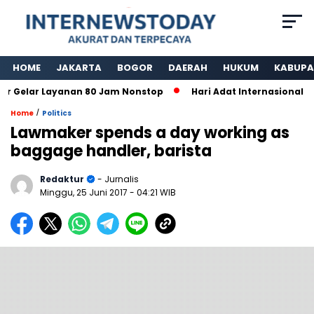
HOME
JAKARTA
BOGOR
DAERAH
HUKUM
KABUPA
Gelar Layanan 80 Jam Nonstop
Hari Adat Internasional Ke 
/
Home
Politics
Lawmaker spends a day working as
baggage handler, barista
Redaktur
- Jurnalis
Minggu, 25 Juni 2017
- 04:21 WIB