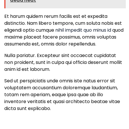
dead heat
Et harum quidem rerum facilis est et expedita
distinctio. Nam libero tempore, cum soluta nobis est
eligendi optio cumque
nihil impedit quo minus id
quod
maxime placeat facere possimus, omnis voluptas
assumenda est, omnis dolor repellendus.
Nulla pariatur. Excepteur sint occaecat cupidatat
non proident, sunt in culpa qui officia deserunt mollit
anim id est laborum.
Sed ut perspiciatis unde omnis iste natus error sit
voluptatem accusantium doloremque laudantium,
totam rem aperiam, eaque ipsa quae ab illo
inventore veritatis et quasi architecto beatae vitae
dicta sunt explicabo.