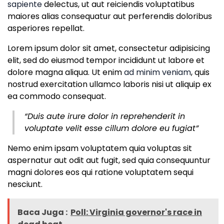
sapiente
delectus, ut aut reiciendis voluptatibus
maiores alias consequatur aut perferendis doloribus
asperiores repellat.
Lorem ipsum dolor sit amet, consectetur adipisicing
elit, sed do eiusmod tempor incididunt ut labore et
dolore magna aliqua. Ut enim
ad minim veniam
, quis
nostrud exercitation ullamco laboris nisi ut aliquip ex
ea commodo consequat.
“Duis aute irure dolor in reprehenderit in
voluptate velit esse cillum dolore eu fugiat”
Nemo enim ipsam voluptatem quia voluptas sit
aspernatur aut odit aut fugit, sed quia consequuntur
magni dolores eos qui ratione voluptatem sequi
nesciunt.
Baca Juga :
Poll: Virginia governor's race in