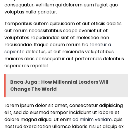
consequatur, vel illum qui dolorem eum fugiat quo
voluptas nulla pariatur.
Temporibus autem quibusdam et aut officiis debitis
aut rerum necessitatibus saepe eveniet ut et
voluptates repudiandae sint et molestiae non
recusandae. Itaque earum rerum hic
tenetur a
sapiente
delectus, ut aut reiciendis voluptatibus
maiores alias consequatur aut perferendis doloribus
asperiores repellat.
Baca Juga :
How Millennial Leaders Will
Change The World
Lorem ipsum dolor sit amet, consectetur adipisicing
elit, sed do eiusmod tempor incididunt ut labore et
dolore magna aliqua. Ut enim
ad minim veniam
, quis
nostrud exercitation ullamco laboris nisi ut aliquip ex