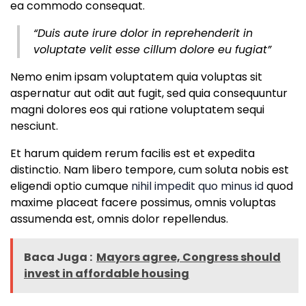
ea commodo consequat.
“Duis aute irure dolor in reprehenderit in
voluptate velit esse cillum dolore eu fugiat”
Nemo enim ipsam voluptatem quia voluptas sit
aspernatur aut odit aut fugit, sed quia consequuntur
magni dolores eos qui ratione voluptatem sequi
nesciunt.
Et harum quidem rerum facilis est et expedita
distinctio. Nam libero tempore, cum soluta nobis est
eligendi optio cumque
nihil impedit quo minus id
quod
maxime placeat facere possimus, omnis voluptas
assumenda est, omnis dolor repellendus.
Baca Juga :
Mayors agree, Congress should
invest in affordable housing