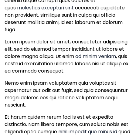
deleniti atque corrupti quos dolores et
quas
molestias excepturi sint
occaecati cupiditate
non provident, similique sunt in culpa qui officia
deserunt mollitia animi, id est laborum et dolorum
fuga.
Lorem ipsum dolor sit amet, consectetur adipisicing
elit, sed do eiusmod tempor incididunt ut labore et
dolore magna aliqua. Ut enim
ad minim veniam
, quis
nostrud exercitation ullamco laboris nisi ut aliquip ex
ea commodo consequat.
Nemo enim ipsam voluptatem quia voluptas sit
aspernatur aut odit aut fugit, sed quia consequuntur
magni dolores eos qui ratione voluptatem sequi
nesciunt.
Et harum quidem rerum facilis est et expedita
distinctio. Nam libero tempore, cum soluta nobis est
eligendi optio cumque
nihil impedit quo minus id
quod