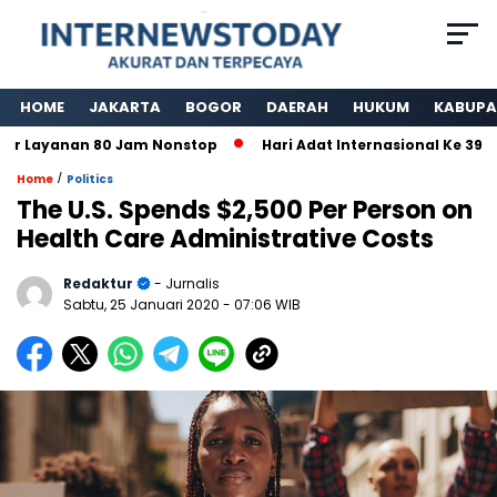
HOME
JAKARTA
BOGOR
DAERAH
HUKUM
KABUPA
ayanan 80 Jam Nonstop
Hari Adat Internasional Ke 39 Tahu
/
Home
Politics
The U.S. Spends $2,500 Per Person on
Health Care Administrative Costs
Redaktur
- Jurnalis
Sabtu, 25 Januari 2020
- 07:06 WIB