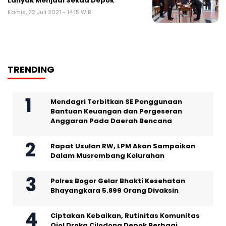
Lanyak Menjadi Sekda Depok
Kamis, 22 Juli 2021 - 14:15 WIB
TRENDING
Mendagri Terbitkan SE Penggunaan
Bantuan Keuangan dan Pergeseran
Anggaran Pada Daerah Bencana
Rapat Usulan RW, LPM Akan Sampaikan
Dalam Musrembang Kelurahan
Polres Bogor Gelar Bhakti Kesehatan
Bhayangkara 5.899 Orang Divaksin
Ciptakan Kebaikan, Rutinitas Komunitas
Ojol Droka Cilodong Depok Berbagi