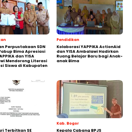
kan
Pendidikan
an Perpustakaan SDN
Kolaborasi YAPPIKA ActionAid
abup Bima Apresiasi
dan YISA Ambalawi Hadirkan
APPIKA dan YISA
Ruang Belajar Baru bagi Anak-
i Mendorong Literasi
anak Bima
i Siswa di Kabupaten
Kab. Bogor
i Terbitkan SE
Kepala Cabang BPJS