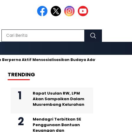
na Aktif Mensosialisasikan Budaya Adat Pusaka Kujang
Makm
TRENDING
Rapat Usulan RW, LPM
Akan Sampaikan Dalam
Musrembang Kelurahan
Mendagri Terbitkan SE
Penggunaan Bantuan
Keuangan dan