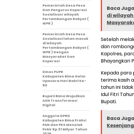
Pemerintah Desa Pesa
Baca Juga 
Dan Pengurus Koperasi
Sosialisasi wilayah
di wilaya
Pertambangan Rakyat (
Masyaraka
WPR )
Pemerintah Desa Pesa
Setelah mela
Sosialisasi lahan masuk
di wilayah
dan rombonga
Pertambangan Rakyat (
WPR ) Dengan
Kapolres, par
Masyarakat Dan
Bhayangkari P
Koperasi
Dinas PUPR
Kepada para 
Kabupaten Bima Gelar
terima kasih 
Upacara Hari Bakti Ke-
80
tahun ini tida
Idul Fitri Ta
Bupati Bima Wujudkan
ASN Transformasi
Bupati.
Digital
Anggota DPRD
Baca Juga 
Kabupaten Bima Fraksi
Kesenjang
PAN dan PKS Menolak
Pokir Rp.31 Milyar Tahun
2026