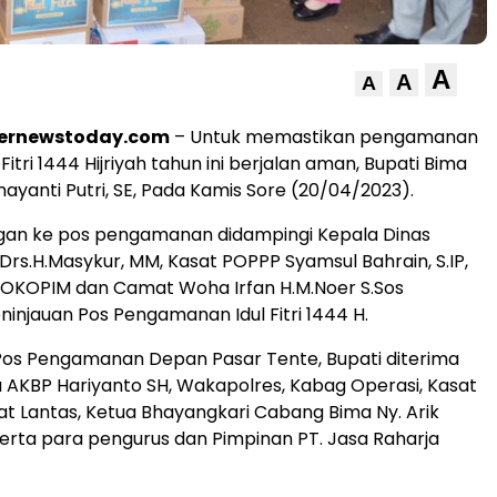
A
A
A
ternewstoday.com
– Untuk memastikan pengamanan
Fitri 1444 Hijriyah tahun ini berjalan aman, Bupati Bima
mayanti Putri, SE, Pada Kamis Sore (20/04/2023).
gan ke pos pengamanan didampingi Kepala Dinas
rs.H.Masykur, MM, Kasat POPPP Syamsul Bahrain, S.IP,
ROKOPIM dan Camat Woha Irfan H.M.Noer S.Sos
injauan Pos Pengamanan Idul Fitri 1444 H.
i Pos Pengamanan Depan Pasar Tente, Bupati diterima
 AKBP Hariyanto SH, Wakapolres, Kabag Operasi, Kasat
t Lantas, Ketua Bhayangkari Cabang Bima Ny. Arik
erta para pengurus dan Pimpinan PT. Jasa Raharja