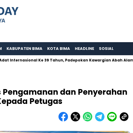
M
KABUPATEN BIMA
KOTA BIMA
HEADLINE
SOSIAL
ternasional Ke 39 Tahun, Padepokan Kawargian Abah Alam Berper
Pos Pengamanan dan Penyerahan
H Kepada Petugas