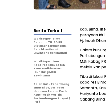
Kab. Bima,
In
Berita Terkait
perayaan Idul 
Wakil Bupati Bima
Hj. Indah Dha
Bersama TN-POLRI
Ciptakan Lingkungan,
Bersihkan Pesisir
Dalam kunjun
Lewintana Soromandi
Perhubungan D
M.Si, Kabag P
Wakil Bupati Dan
Kapolres Kabupaten
melakukan pen
Bima Hadirin Acara
launching MBG
Lewintana
Tiba di lokas
Kapolres Bima
Salah Satu Penambang
Samapta, Kasa
Emas Di So, Sori Pesa
Ucapkan Terima Kasih
Hariyanto bes
Atas Terbitnya Izin
Pertambangan Rakyat (
Cabang Bima.
IPR )