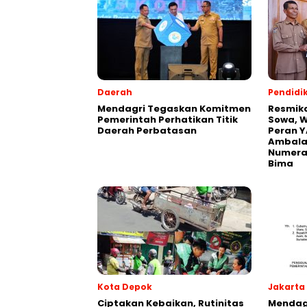
Daerah
Pendidi
Mendagri Tegaskan Komitmen
Resmik
Pemerintah Perhatikan Titik
Sowa, W
Daerah Perbatasan
Peran Y
Ambalaw
Numeras
Bima
Kota Depok
Jakarta
Ciptakan Kebaikan, Rutinitas
Mendagr