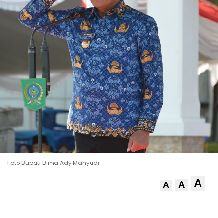
Foto Bupati Bima Ady Mahyudi
A
A
A