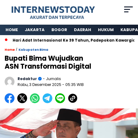
HOME
JAKARTA
BOGOR
DAERAH
HUKUM
KABUPA
Hari Adat Internasional Ke 39 Tahun, Padepokan Kawargian Ab
/
Home
Kabupaten Bima
Bupati Bima Wujudkan
ASN Transformasi Digital
Redaktur
- Jurnalis
Rabu, 3 Desember 2025
- 05:35 WIB