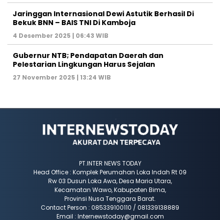
Jaringgan Internasional Dewi Astutik Berhasil Di
Bekuk BNN – BAIS TNI Di Kamboja
4 Desember 2025 | 06:43 WIB
Gubernur NTB; Pendapatan Daerah dan
Pelestarian Lingkungan Harus Sejalan
27 November 2025 | 13:24 WIB
PT.INTER NEWS TODAY
Head Office : Komplek Perumahan Loka Indah Rt 09
Rw 03 Dusun Loka Awa, Desa Maria Utara,
Kecamatan Wawo, Kabupaten Bima,
Provinsi Nusa Tenggara Barat.
Contact Person : 085339100110 / 081339138889
Email : Internewstoday@gmail.com