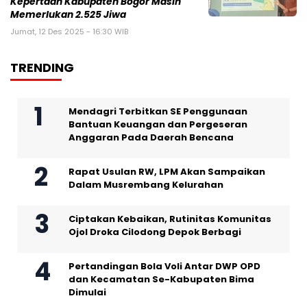
Kepertaan Kabupaten Bogor Masih
Memerlukan 2.525 Jiwa
Jumat, 12 Des 2025 - 16:30 WIB
TRENDING
Mendagri Terbitkan SE Penggunaan
Bantuan Keuangan dan Pergeseran
Anggaran Pada Daerah Bencana
Rapat Usulan RW, LPM Akan Sampaikan
Dalam Musrembang Kelurahan
Ciptakan Kebaikan, Rutinitas Komunitas
Ojol Droka Cilodong Depok Berbagi
Pertandingan Bola Voli Antar DWP OPD
dan Kecamatan Se-Kabupaten Bima
Dimulai