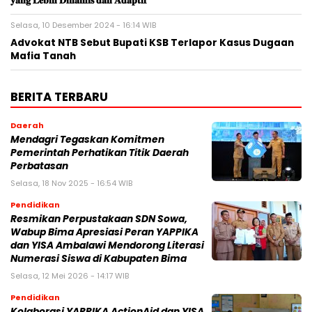
𝐲𝐚𝐧𝐠 𝐋𝐞𝐛𝐢𝐡 𝐃𝐢𝐧𝐚𝐦𝐢𝐬 𝐝𝐚𝐧 𝐀𝐝𝐚𝐩𝐭𝐢𝐟
Selasa, 10 Desember 2024 - 16:14 WIB
Advokat NTB Sebut Bupati KSB Terlapor Kasus Dugaan
Mafia Tanah
BERITA TERBARU
Daerah
Mendagri Tegaskan Komitmen
Pemerintah Perhatikan Titik Daerah
Perbatasan
Selasa, 18 Nov 2025 - 16:54 WIB
Pendidikan
Resmikan Perpustakaan SDN Sowa,
Wabup Bima Apresiasi Peran YAPPIKA
dan YISA Ambalawi Mendorong Literasi
Numerasi Siswa di Kabupaten Bima
Selasa, 12 Mei 2026 - 14:17 WIB
Pendidikan
Kolaborasi YAPPIKA ActionAid dan YISA