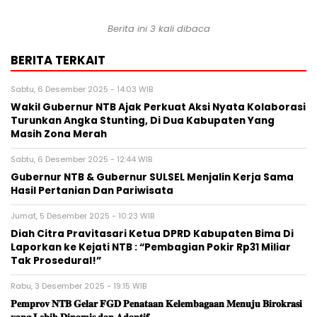
Berita ini 3 kali dibaca
BERITA TERKAIT
Sabtu, 6 Desember 2025 - 14:03 WIB
Wakil Gubernur NTB Ajak Perkuat Aksi Nyata Kolaborasi
Turunkan Angka Stunting, Di Dua Kabupaten Yang
Masih Zona Merah
Sabtu, 6 Desember 2025 - 12:44 WIB
Gubernur NTB & Gubernur SULSEL Menjalin Kerja Sama
Hasil Pertanian Dan Pariwisata
Jumat, 5 Desember 2025 - 10:23 WIB
Diah Citra Pravitasari Ketua DPRD Kabupaten Bima Di
Laporkan ke Kejati NTB : “Pembagian Pokir Rp31 Miliar
Tak Prosedural!”
Rabu, 3 Desember 2025 - 19:15 WIB
𝐏𝐞𝐦𝐩𝐫𝐨𝐯 𝐍𝐓𝐁 𝐆𝐞𝐥𝐚𝐫 𝐅𝐆𝐃 𝐏𝐞𝐧𝐚𝐭𝐚𝐚𝐧 𝐊𝐞𝐥𝐞𝐦𝐛𝐚𝐠𝐚𝐚𝐧 𝐌𝐞𝐧𝐮𝐣𝐮 𝐁𝐢𝐫𝐨𝐤𝐫𝐚𝐬𝐢