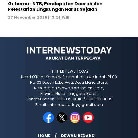
Gubernur NTB; Pendapatan Daerah dan
Pelestarian Lingkungan Harus Sejalan
27 November 2025 | 13:24 WIB
PT.INTER NEWS TODAY
Head Office : Komplek Perumahan Loka Indah Rt 09
Rw 03 Dusun Loka Awa, Desa Maria Utara,
Kecamatan Wawo, Kabupaten Bima,
Provinsi Nusa Tenggara Barat.
Contact Person : 085339100110 / 081339138889
Email : Internewstoday@gmail.com
HOME
DEWAN REDAKSI