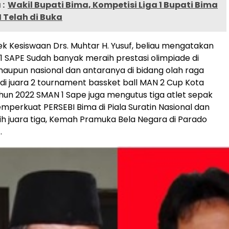
:
Wakil Bupati Bima, Kompetisi Liga 1 Bupati Bima
 Telah di Buka
sek Kesiswaan Drs. Muhtar H. Yusuf, beliau mengatakan
 SAPE Sudah banyak meraih prestasi olimpiade di
 maupun nasional dan antaranya di bidang olah raga
i juara 2 tournament bassket ball MAN 2 Cup Kota
hun 2022 SMAN 1 Sape juga mengutus tiga atlet sepak
mperkuat PERSEBI Bima di Piala Suratin Nasional dan
ih juara tiga, Kemah Pramuka Bela Negara di Parado
.