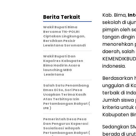
Kab. Bima,
In
Berita Terkait
sekolah di uj
Wakil Bupati Bima
pimpin oleh se
Bersama TN-POLRI
tangan dingin
Ciptakan Lingkungan,
Bersihkan Pesisir
menorehkan p
Lewintana Soromandi
daerah, sala
Wakil Bupati Dan
KEMENDIKBUD R
Kapolres Kabupaten
indonesia.
Bima Hadirin Acara
launching MBG
Lewintana
Berdasarkan h
unggulan di K
Salah Satu Penambang
Emas Di So, Sori Pesa
terbaik di In
Ucapkan Terima Kasih
Atas Terbitnya Izin
Jumlah siswa
Pertambangan Rakyat (
kriteria untu
IPR )
Kabupaten Bi
Pemerintah Desa Pesa
Dan Pengurus Koperasi
Sedangkan SMA
Sosialisasi wilayah
Pertambangan Rakyat (
berada di uru