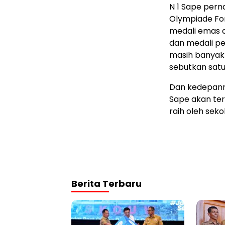
N 1 Sape pern
Olympiade Fo
medali emas d
dan medali per
masih banyak 
sebutkan satu
Dan kedepanny
Sape akan te
raih oleh seko
Berita Terbaru