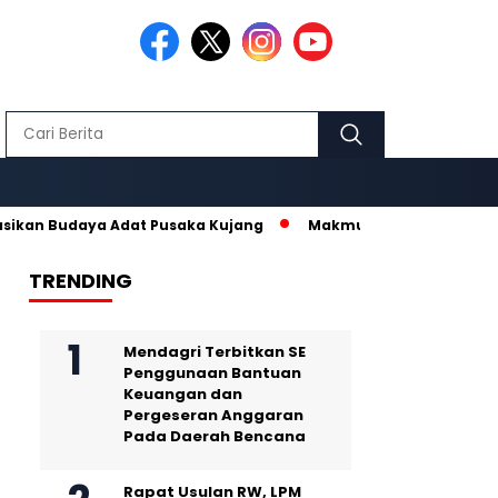
udaya Adat Pusaka Kujang
Makmur Hidayat dan Nurhanisda, Pa
TRENDING
Mendagri Terbitkan SE
Penggunaan Bantuan
Keuangan dan
Pergeseran Anggaran
Pada Daerah Bencana
Rapat Usulan RW, LPM