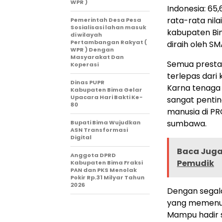
WPR )
Indonesia: 65,
rata-rata nila
Pemerintah Desa Pesa
Sosialisasi lahan masuk
kabupaten Bim
di wilayah
Pertambangan Rakyat (
diraih oleh SM
WPR ) Dengan
Masyarakat Dan
Semua prestasi
Koperasi
terlepas dari 
Dinas PUPR
Karna tenaga 
Kabupaten Bima Gelar
Upacara Hari Bakti Ke-
sangat pentin
80
manusia di PR
sumbawa.
Bupati Bima Wujudkan
ASN Transformasi
Digital
Baca Juga 
Anggota DPRD
Pemudik
Kabupaten Bima Fraksi
PAN dan PKS Menolak
Pokir Rp.31 Milyar Tahun
2026
Dengan segala
yang memenuh
Mampu hadir s