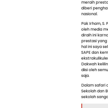
meraih presta
diberi pengha
nasional.
Pak Irham, S. 
oleh media m
diraih ini ka
prestasi yang 
hal ini saya 
SAPE dan kem
ekstrakulikul
Dakwah kelili
diisi oleh se
saja.
Dalam safari 
Sekolah dan B
sekolah sanga