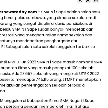
A
ternewstoday.com
– SMA N 1 Sape adalah salah satu
ung timur pulau sumbawa, yang dimana sekolah ini di
orang yang sangat disiplin di dunia pendidikan, di
 beliau SMA N 1 Sape sudah banyak mencetak dan
restasi yang mengharumkan nama sekolah dan
h satunya mendapatkan penghargaan dari
I Sebagai salah satu sekolah unggulan terbaik se
asil Nilai UTBK 2022 SMA N 1 Sape masuk nominasi SMA
abupaten Bima yang masuk peringkat 100 sekolah
donesia. Ada 23.657 sekolah yang mengikuti UTBK 2022.
 peserta mencapai 745.115 orang. LTMPT menetapkan
k melakukan pemeringkatan sekolah terbaik di
ma.
 unggulan di Kabupaten Bima, SMA Negeri 1 Sape
tan pertama dengan memperoleh nilai : Bahasa