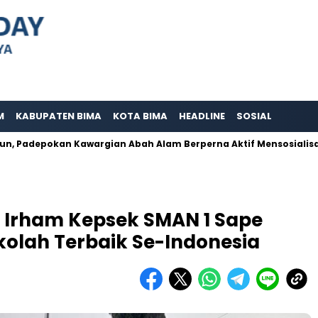
M
KABUPATEN BIMA
KOTA BIMA
HEADLINE
SOSIAL
epokan Kawargian Abah Alam Berperna Aktif Mensosialisasikan B
Irham Kepsek SMAN 1 Sape
kolah Terbaik Se-Indonesia