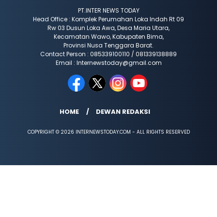
PT.INTER NEWS TODAY
Head Office : Komplek Perumahan Loka Indah Rt 09
Rw 03 Dusun Loka Awa, Desa Maria Utara,
Kecamatan Wawo, Kabupaten Bima,
Provinsi Nusa Tenggara Barat.
Contact Person : 085339100110 / 081339138889
Email : Internewstoday@gmail.com
HOME
DEWAN REDAKSI
COPYRIGHT © 2026 INTERNEWSTODAY.COM - ALL RIGHTS RESERVED