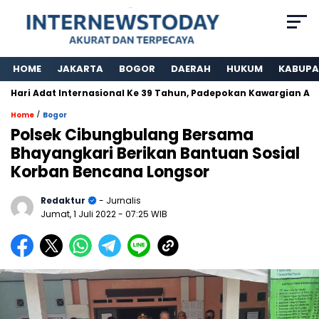
HOME
JAKARTA
BOGOR
DAERAH
HUKUM
KABUPA
i Adat Internasional Ke 39 Tahun, Padepokan Kawargian Abah Al
/
Home
Bogor
Polsek Cibungbulang Bersama
Bhayangkari Berikan Bantuan Sosial
Korban Bencana Longsor
Redaktur
- Jurnalis
Jumat, 1 Juli 2022
- 07:25 WIB