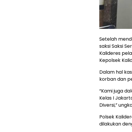
Setelah mend
saksi Saksi Se
Kalideres pela
Kepolsek Kali
Dalam hal ka
korban dan pe
“Kami juga da
Kelas I Jakar
Diversi,” ungk
Polsek Kalide
dilakukan den