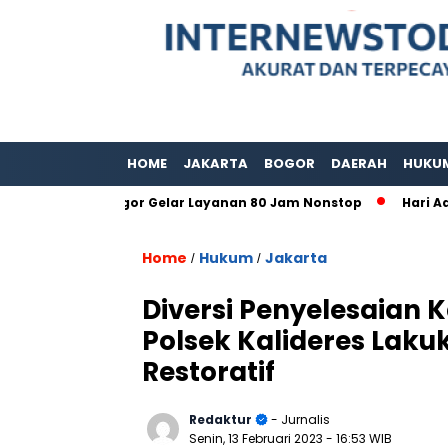
HOME
JAKARTA
BOGOR
DAERAH
HUKU
paten Bogor Gelar Layanan 80 Jam Nonstop
Hari Adat Inte
Home
Hukum
Jakarta
/
/
Diversi Penyelesaian 
Polsek Kalideres Lak
Restoratif
Redaktur
- Jurnalis
Senin, 13 Februari 2023
- 16:53 WIB