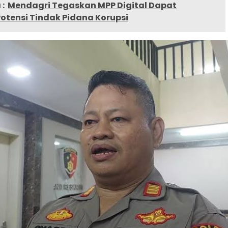
:
Mendagri Tegaskan MPP Digital Dapat
otensi Tindak Pidana Korupsi