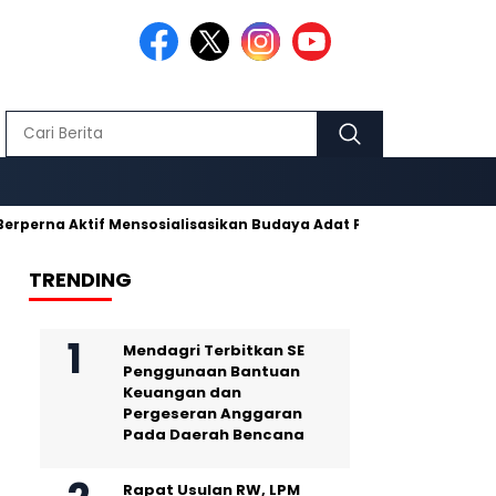
Aktif Mensosialisasikan Budaya Adat Pusaka Kujang
Makmur 
TRENDING
Mendagri Terbitkan SE
Penggunaan Bantuan
Keuangan dan
Pergeseran Anggaran
Pada Daerah Bencana
Rapat Usulan RW, LPM