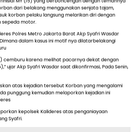
rinisial MY (15) yang berboncengan dengan temannya
ban dari belakang menggunakan senjata tajam,
uk korban pelaku langsung melarikan diri dengan
 sepeda motor.
deres Polres Metro Jakarta Barat Akp Syafri Wasdar
imana dalam kasus ini motif nya dilatarbelakangi
uru
15) cemburu karena melihat pacarnya dekat dengan
),” ujar Akp Syafri Wasdar saat dikonfirmasi, Pada Senin,
askan atas kejadian tersebut Korban yang mengalami
da punggung kemudian melaporkan kejadian ini
deres
porkan kepolsek Kalideres atas penganiayaan
ang Syafri.