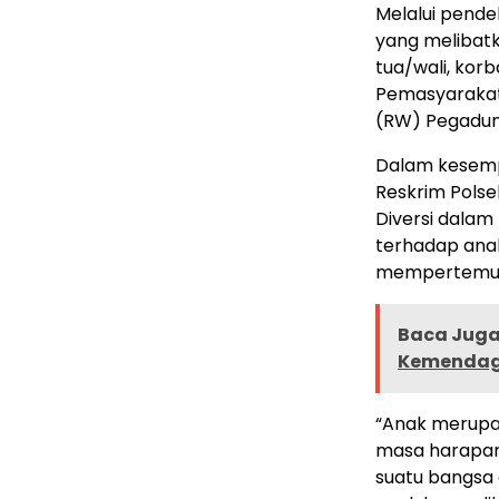
Melalui pende
yang melibatk
tua/wali, kor
Pemasyarakat
(RW) Pegadung
Dalam kesemp
Reskrim Pols
Diversi dalam
terhadap anak
mempertemuk
Baca Juga 
Kemendagr
“Anak merupa
masa harapan
suatu bangsa 