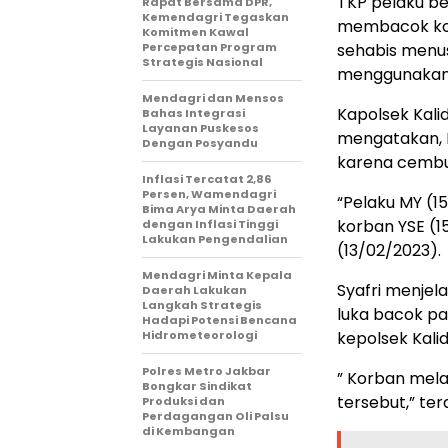
TKP pelaku be
Rapat Bersama DPR,
Kemendagri Tegaskan
membacok kor
Komitmen Kawal
Percepatan Program
sehabis menus
Strategis Nasional
menggunakan
Mendagri dan Mensos
Kapolsek Kali
Bahas Integrasi
Layanan Puskesos
mengatakan, D
Dengan Posyandu
karena cemb
Inflasi Tercatat 2,86
Persen, Wamendagri
“Pelaku MY (
Bima Arya Minta Daerah
korban YSE (15
dengan Inflasi Tinggi
Lakukan Pengendalian
(13/02/2023).
Mendagri Minta Kepala
Syafri menjel
Daerah Lakukan
Langkah Strategis
luka bacok pa
Hadapi Potensi Bencana
Hidrometeorologi
kepolsek Kali
Polres Metro Jakbar
” Korban mela
Bongkar Sindikat
tersebut,” ter
Produksi dan
Perdagangan Oli Palsu
di Kembangan