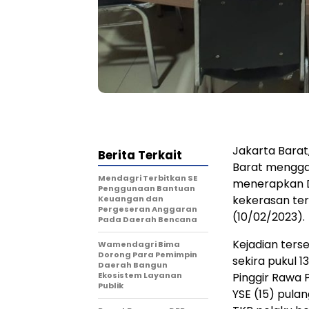
Jakarta Barat
Berita Terkait
Barat mengga
Mendagri Terbitkan SE
menerapkan D
Penggunaan Bantuan
kekerasan te
Keuangan dan
Pergeseran Anggaran
(10/02/2023).
Pada Daerah Bencana
Kejadian terse
Wamendagri Bima
Dorong Para Pemimpin
sekira pukul 
Daerah Bangun
Ekosistem Layanan
Pinggir Rawa 
Publik
YSE (15) pula