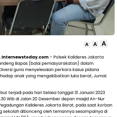
A
A
A
,
Internewstoday.com
– Polsek Kalideres Jakarta
ndeng Bapas (balai pemasyarakatan) dalam
iversi guna menyelesaian perkara kasus pidana
rhadap anak yang mengakibatkan luka berat, Jumat
but terjadi pada hari Selasa tanggal 31 Januari 2023
13.30 Wib di Jalan 20 Desember depan masjid An-Nur
Pegadungan Kalideres Jakarta Barat, pada saat korban
ng sekolah dibonceng oleh temannya sesampainya di