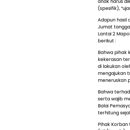
anak harus di
(spesifik), “
Adapun hasil 
Jumat tanggal
Lantai 2 Mapo
berikut :
Bahwa pihak 
kekerasan te
di lakukan ol
mengajukan tu
meneruskan pe
Bahwa terhada
serta wajib 
Balai Pemasya
terhitung sej
Pihak Korban 