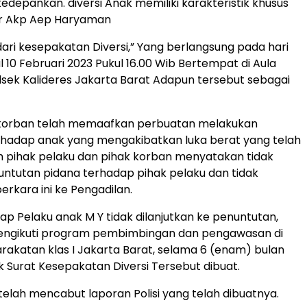
kedepankan. diversi Anak memiliki karakteristik khusus
ujar Akp Aep Haryaman
dari kesepakatan Diversi,” Yang berlangsung pada hari
 10 Februari 2023 Pukul 16.00 Wib Bertempat di Aula
lsek Kalideres Jakarta Barat Adapun tersebut sebagai
korban telah memaafkan perbuatan melakukan
rhadap anak yang mengakibatkan luka berat yang telah
eh pihak pelaku dan pihak korban menyatakan tidak
ntutan pidana terhadap pihak pelaku dan tidak
rkara ini ke Pengadilan.
p Pelaku anak M Y tidak dilanjutkan ke penuntutan,
mengikuti program pembimbingan dan pengawasan di
rakatan klas I Jakarta Barat, selama 6 (enam) bulan
ak Surat Kesepakatan Diversi Tersebut dibuat.
telah mencabut laporan Polisi yang telah dibuatnya.