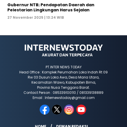
Gubernur NTB; Pendapatan Daerah dan
Pelestarian Lingkungan Harus Sejalan
27 November 2025 | 13:24 WIB
PT.INTER NEWS TODAY
Head Office : Komplek Perumahan Loka Indah Rt 09
Rw 03 Dusun Loka Awa, Desa Maria Utara,
Kecamatan Wawo, Kabupaten Bima,
Provinsi Nusa Tenggara Barat.
Contact Person : 085339100110 / 081339138889
Email : Internewstoday@gmail.com
HOME
DEWAN REDAKSI