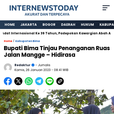
HOME
JAKARTA
BOGOR
DAERAH
HUKUM
KABUPA
Internasional Ke 39 Tahun, Padepokan Kawargian Abah Alam Berp
/
Home
Kabupaten Bima
Bupati Bima Tinjau Penanganan Ruas
Jalan Mangge – Hidirasa
Redaktur
- Jurnalis
Kamis, 26 Januari 2023
- 08:41 WIB