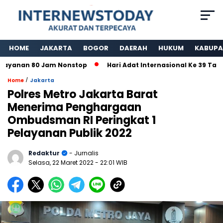
HOME
JAKARTA
BOGOR
DAERAH
HUKUM
KABUPA
yanan 80 Jam Nonstop
Hari Adat Internasional Ke 39 Tahun
/
Home
Jakarta
Polres Metro Jakarta Barat
Menerima Penghargaan
Ombudsman RI Peringkat 1
Pelayanan Publik 2022
Redaktur
- Jurnalis
Selasa, 22 Maret 2022
- 22:01 WIB