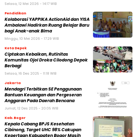
Selasa, 12 Mei 2026 - 14:17 WIB
Pendidikan
Kolaborasi YAPPIKA ActionAid dan YISA
Ambalawi Hadirkan Ruang Belajar Baru
bagi Anak-anak Bima
Minggu, 10 Mei 2026 - 17:29 WIB
Kota Depok
Ciptakan Kebaikan, Rutinitas
Komunitas Ojol Droka Cilodong Depok
Berbagi
Selasa, 16 Des 2025 - 11:18 WIB
Jakarta
Mendagri Terbitkan SE Penggunaan
Bantuan Keuangan dan Pergeseran
Anggaran Pada Daerah Bencana
Jumat, 12 Des 2025 - 20:05 WIB
Kab. Bogor
Kepala Cabang BPJS Kesehatan
Cibinong, Target UHC 98% Cakupan
Kepertaan Kabupaten Bogor Masih