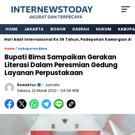
HOME
JAKARTA
BOGOR
DAERAH
HUKUM
KABUPA
Adat Internasional Ke 39 Tahun, Padepokan Kawargian Abah Alam 
/
Home
Kabupaten Bima
Bupati Bima Sampaikan Gerakan
Literasi Dalam Peresmian Gedung
Layanan Perpustakaan
Redaktur
- Jurnalis
Selasa, 22 Maret 2022
- 04:08 WIB