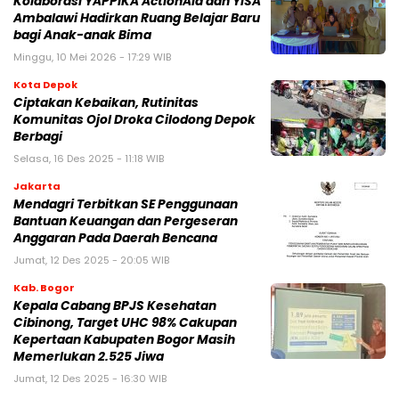
Kolaborasi YAPPIKA ActionAid dan YISA
Ambalawi Hadirkan Ruang Belajar Baru
bagi Anak-anak Bima
Minggu, 10 Mei 2026 - 17:29 WIB
Kota Depok
Ciptakan Kebaikan, Rutinitas
Komunitas Ojol Droka Cilodong Depok
Berbagi
Selasa, 16 Des 2025 - 11:18 WIB
Jakarta
Mendagri Terbitkan SE Penggunaan
Bantuan Keuangan dan Pergeseran
Anggaran Pada Daerah Bencana
Jumat, 12 Des 2025 - 20:05 WIB
Kab. Bogor
Kepala Cabang BPJS Kesehatan
Cibinong, Target UHC 98% Cakupan
Kepertaan Kabupaten Bogor Masih
Memerlukan 2.525 Jiwa
Jumat, 12 Des 2025 - 16:30 WIB