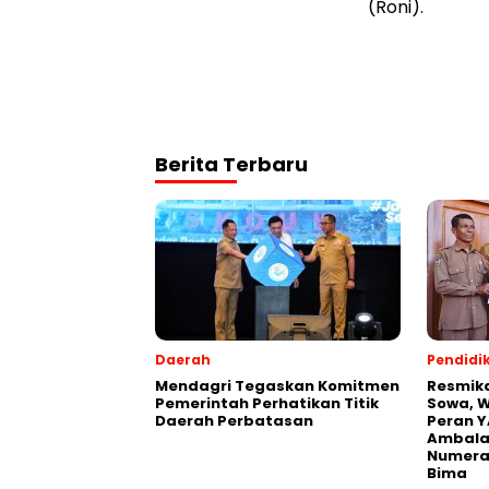
(Roni).
Berita Terbaru
Daerah
Pendidi
Mendagri Tegaskan Komitmen
Resmik
Pemerintah Perhatikan Titik
Sowa, W
Daerah Perbatasan
Peran Y
Ambalaw
Numeras
Bima