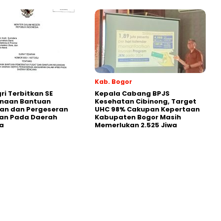
Kab. Bogor
i Terbitkan SE
Kepala Cabang BPJS
naan Bantuan
Kesehatan Cibinong, Target
an dan Pergeseran
UHC 98% Cakupan Kepertaan
an Pada Daerah
Kabupaten Bogor Masih
a
Memerlukan 2.525 Jiwa