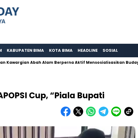
M
KABUPATEN BIMA
KOTA BIMA
HEADLINE
SOSIAL
rgian Abah Alam Berperna Aktif Mensosialisasikan Budaya Adat P
POPSI Cup, “Piala Bupati