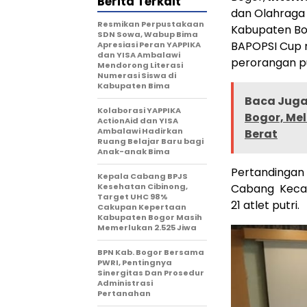
Berita Terkait
dan Olahraga 
Resmikan Perpustakaan
Kabupaten Bo
SDN Sowa, Wabup Bima
BAPOPSI Cup m
Apresiasi Peran YAPPIKA
dan YISA Ambalawi
perorangan put
Mendorong Literasi
Numerasi Siswa di
Kabupaten Bima
Baca Juga 
Kolaborasi YAPPIKA
Bogor, Me
ActionAid dan YISA
Ambalawi Hadirkan
Berat
Ruang Belajar Baru bagi
Anak-anak Bima
Pertandingan C
Kepala Cabang BPJS
Kesehatan Cibinong,
Cabang Kecam
Target UHC 98%
21 atlet putri.
Cakupan Kepertaan
Kabupaten Bogor Masih
Memerlukan 2.525 Jiwa
BPN Kab. Bogor Bersama
PWRI, Pentingnya
Sinergitas Dan Prosedur
Administrasi
Pertanahan