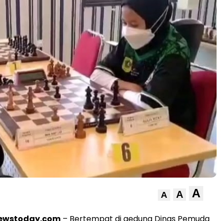
A
A
A
newstoday.com
– Bertempat di gedung Dinas Pemuda