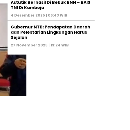
Astutik Berhasil Di Bekuk BNN – BAIS
TNI Di Kamboja
4 Desember 2025 | 06:43 WIB
Gubernur NTB; Pendapatan Daerah
dan Pelestarian Lingkungan Harus
Sejalan
27 November 2025 | 13:24 WIB