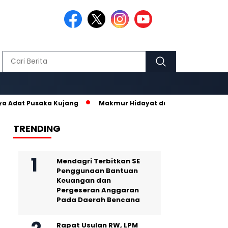
usaka Kujang
Makmur Hidayat dan Nurhanisda, Pasangan Kelah
TRENDING
Mendagri Terbitkan SE
Penggunaan Bantuan
Keuangan dan
Pergeseran Anggaran
Pada Daerah Bencana
Rapat Usulan RW, LPM