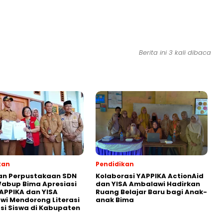
Berita ini 3 kali dibaca
kan
Pendidikan
an Perpustakaan SDN
Kolaborasi YAPPIKA ActionAid
abup Bima Apresiasi
dan YISA Ambalawi Hadirkan
APPIKA dan YISA
Ruang Belajar Baru bagi Anak-
i Mendorong Literasi
anak Bima
i Siswa di Kabupaten