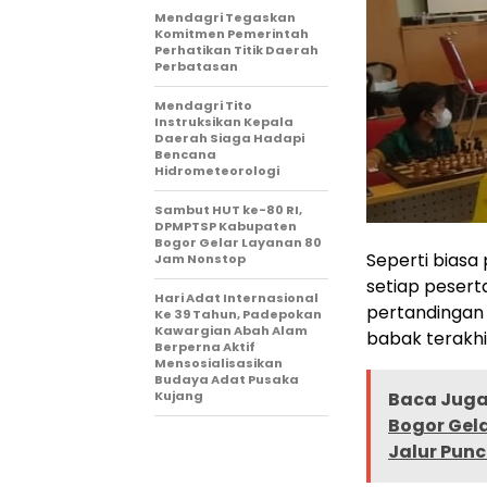
Mendagri Tegaskan
Komitmen Pemerintah
Perhatikan Titik Daerah
Perbatasan
Mendagri Tito
Instruksikan Kepala
Daerah Siaga Hadapi
Bencana
Hidrometeorologi
Sambut HUT ke-80 RI,
DPMPTSP Kabupaten
Bogor Gelar Layanan 80
Seperti biasa
Jam Nonstop
setiap pesert
Hari Adat Internasional
pertandingan
Ke 39 Tahun, Padepokan
Kawargian Abah Alam
babak terakhi
Berperna Aktif
Mensosialisasikan
Budaya Adat Pusaka
Kujang
Baca Juga 
Bogor Gel
Jalur Pun