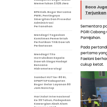
Memerlukan 2.525 Jiwa
Baca Juga 
BPN Kab. Bogor Bersama
Terjunkan
PWRI, Pentingnya
Sinergitas Dan Prosedur
Administrasi
Sementara pad
Pertanahan
PGRI Cabang 
Mendagri Tegaskan
Pamijahan.
Komitmen Pemerintah
Perhatikan Titik Daerah
Perbatasan
Pada pertand
pertama yang
Mendagri Tito
Instruksikan Kepala
Faelani berh
Daerah Siaga Hadapi
cukup ketat.
Bencana
Hidrometeorologi
Sambut HUT ke-80 RI,
DPMPTSP Kabupaten
Bogor Gelar Layanan 80
Jam Nonstop
Hari Adat Internasional
Ke 39 Tahun, Padepokan
Kawargian Abah Alam