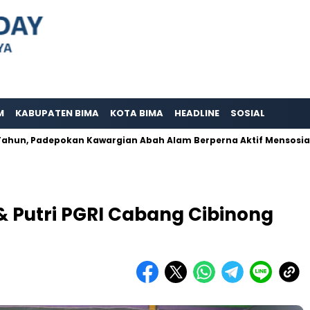
M
KABUPATEN BIMA
KOTA BIMA
HEADLINE
SOSIAL
depokan Kawargian Abah Alam Berperna Aktif Mensosialisasikan 
& Putri PGRI Cabang Cibinong