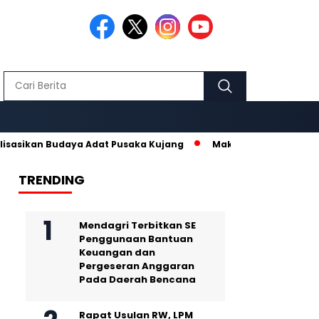
Budaya Adat Pusaka Kujang
Makmur Hidayat dan Nurhanisda, P
TRENDING
Mendagri Terbitkan SE
Penggunaan Bantuan
Keuangan dan
Pergeseran Anggaran
Pada Daerah Bencana
Rapat Usulan RW, LPM