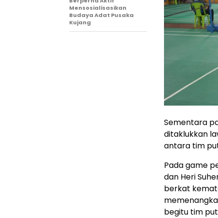
Berperna Aktif
Mensosialisasikan
Budaya Adat Pusaka
Kujang
Sementara pa
ditaklukkan 
antara tim put
Pada game pe
dan Heri Suhe
berkat kemat
memenangkan p
begitu tim pu