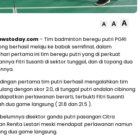
A
A
A
newstoday.com
– Tim badminton beregu putri PGRI
ng berhasil melaju ke babak semifinal, dalam
hari pertama ini tim beregu putri yang di perkuat
nya Fitri Susanti di sektor tunggal, dan di topang dua
innya.
ingan pertama tim putri berhasil mengalahkan tim
lang dengan skor 2.0, di tunggal putri andalan cibinong
dapatkan perlawanan berarti, terbukti Fitri Susanti
dua game langsung ( 21.8 dan 21.5 ).
elumnya disektor ganda putri pasangan Citra
an Renita Lestari meski mendapat perlawanan namun
ang dua game langsung.