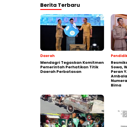
Berita Terbaru
Daerah
Pendidi
Mendagri Tegaskan Komitmen
Resmik
Pemerintah Perhatikan Titik
Sowa, W
Daerah Perbatasan
Peran Y
Ambalaw
Numeras
Bima