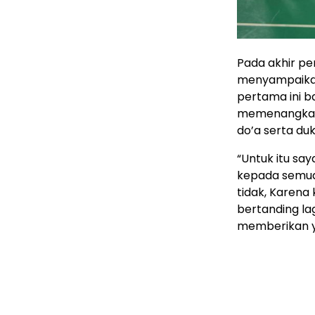
Pada akhir pe
menyampaikan,
pertama ini ba
memenangkan 
do’a serta d
“Untuk itu sa
kepada semua
tidak, Karena
bertanding lag
memberikan ya