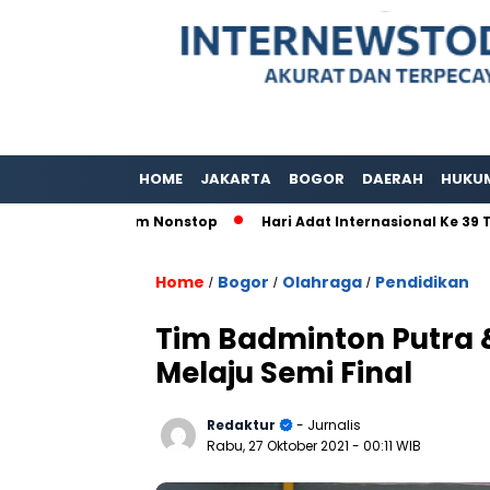
HOME
JAKARTA
BOGOR
DAERAH
HUKU
n 80 Jam Nonstop
Hari Adat Internasional Ke 39 Tahun, Pa
Home
Bogor
Olahraga
Pendidikan
/
/
/
Tim Badminton Putra 
Melaju Semi Final
Redaktur
- Jurnalis
Rabu, 27 Oktober 2021
- 00:11 WIB