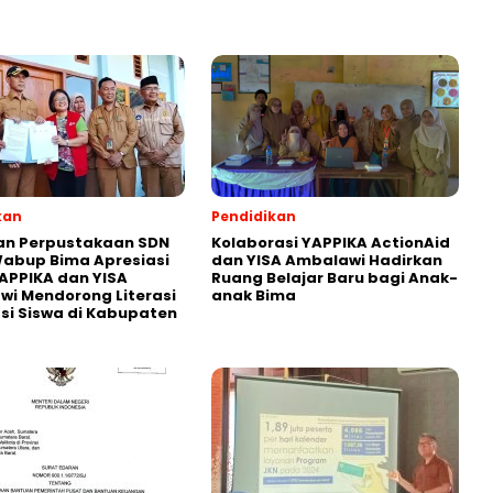
kan
Pendidikan
an Perpustakaan SDN
Kolaborasi YAPPIKA ActionAid
abup Bima Apresiasi
dan YISA Ambalawi Hadirkan
APPIKA dan YISA
Ruang Belajar Baru bagi Anak-
i Mendorong Literasi
anak Bima
i Siswa di Kabupaten