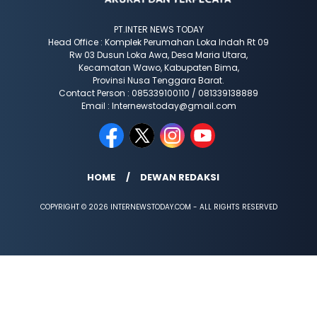
PT.INTER NEWS TODAY
Head Office : Komplek Perumahan Loka Indah Rt 09
Rw 03 Dusun Loka Awa, Desa Maria Utara,
Kecamatan Wawo, Kabupaten Bima,
Provinsi Nusa Tenggara Barat.
Contact Person : 085339100110 / 081339138889
Email : Internewstoday@gmail.com
HOME
DEWAN REDAKSI
COPYRIGHT © 2026 INTERNEWSTODAY.COM - ALL RIGHTS RESERVED