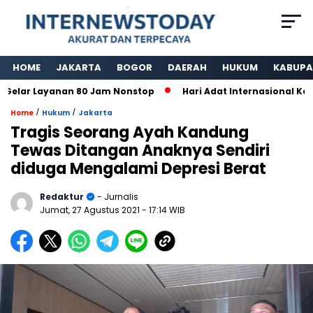
HOME
JAKARTA
BOGOR
DAERAH
HUKUM
KABUPA
r Layanan 80 Jam Nonstop
Hari Adat Internasional Ke 39 T
/
/
Home
Hukum
Jakarta
Tragis Seorang Ayah Kandung
Tewas Ditangan Anaknya Sendiri
diduga Mengalami Depresi Berat
Redaktur
- Jurnalis
Jumat, 27 Agustus 2021
- 17:14 WIB