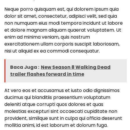
Neque porro quisquam est, qui dolorem ipsum quia
dolor sit amet, consectetur, adipisci velit, sed quia
non numquam eius modi tempora incidunt ut labore
et dolore magnam aliquam quaerat voluptatem. Ut
enim ad minima veniam, quis nostrum
exercitationem ullam corporis suscipit laboriosam,
nisi ut aliquid ex ea commodi consequatur.
Baca Juga :
New Season 8 Walking Dead
trailer flashes forward in time
At vero eos et accusamus et iusto odio dignissimos
ducimus qui blanditiis praesentium voluptatum
deleniti atque corrupti quos dolores et quas
molestias excepturi sint occaecati cupiditate non
provident, similique sunt in culpa qui officia deserunt
mollitia animi, id est laborum et dolorum fuga.