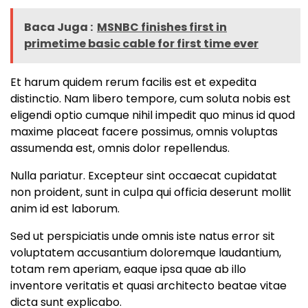
Baca Juga :
MSNBC finishes first in
primetime basic cable for first time ever
Et harum quidem rerum facilis est et expedita
distinctio. Nam libero tempore, cum soluta nobis est
eligendi optio cumque nihil impedit quo minus id quod
maxime placeat facere possimus, omnis voluptas
assumenda est, omnis dolor repellendus.
Nulla pariatur. Excepteur sint occaecat cupidatat
non proident, sunt in culpa qui officia deserunt mollit
anim id est laborum.
Sed ut perspiciatis unde omnis iste natus error sit
voluptatem accusantium doloremque laudantium,
totam rem aperiam, eaque ipsa quae ab illo
inventore veritatis et quasi architecto beatae vitae
dicta sunt explicabo.