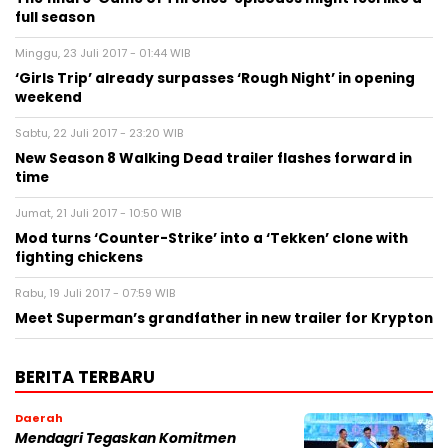
full season
Minggu, 23 Juli 2017 - 01:44 WIB
‘Girls Trip’ already surpasses ‘Rough Night’ in opening
weekend
Sabtu, 22 Juli 2017 - 23:20 WIB
New Season 8 Walking Dead trailer flashes forward in
time
Jumat, 21 Juli 2017 - 10:50 WIB
Mod turns ‘Counter-Strike’ into a ‘Tekken’ clone with
fighting chickens
Rabu, 19 Juli 2017 - 07:59 WIB
Meet Superman’s grandfather in new trailer for Krypton
BERITA TERBARU
Daerah
Mendagri Tegaskan Komitmen