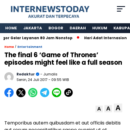
HOME
JAKARTA
BOGOR
DAERAH
HUKUM
KABUPA
r Gelar Layanan 80 Jam Nonstop
Hari Adat Internasional 
/
Home
Entertainment
The final 6 ‘Game of Thrones’
episodes might feel like a full season
Redaktur
- Jurnalis
Senin, 24 Juli 2017
- 09:55 WIB
A
A
A
Temporibus autem quibusdam et aut officiis debitis
aut rerum necessitatibus saepe eveniet ut et