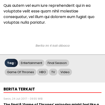
Quis autem vel eum iure reprehenderit qui in ea
voluptate velit esse quam nihil molestiae
consequatur, vel illum qui dolorem eum fugiat quo
voluptas nulla pariatur.
Berita ini 4 kali dibaca
Tag :
Entertainment
Final Season
Game Of Thrones
HBO
TV
Video
BERITA TERKAIT
Senin, 24 Juli 2017 - 09:55 WIB
The final 6 ‘Game of Thrones’ episodes might feel like a