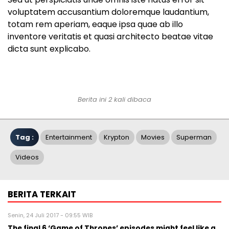
voluptatem accusantium doloremque laudantium,
totam rem aperiam, eaque ipsa quae ab illo
inventore veritatis et quasi architecto beatae vitae
dicta sunt explicabo.
Berita ini 2 kali dibaca
Tag :
Entertainment
Krypton
Movies
Superman
Videos
BERITA TERKAIT
Senin, 24 Juli 2017 - 09:55 WIB
The final 6 ‘Game of Thrones’ episodes might feel like a