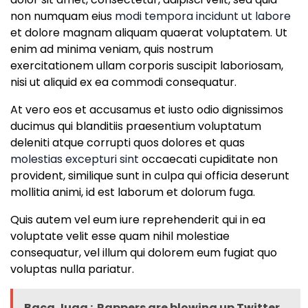
non numquam eius
modi tempora incidunt ut labore
et dolore magnam aliquam quaerat voluptatem. Ut
enim ad minima veniam, quis nostrum
exercitationem ullam corporis suscipit laboriosam,
nisi ut aliquid ex ea commodi consequatur.
At vero eos et accusamus et iusto odio dignissimos
ducimus qui blanditiis praesentium voluptatum
deleniti atque corrupti quos dolores et quas
molestias excepturi sint
occaecati cupiditate non
provident, similique sunt in culpa qui officia deserunt
mollitia animi, id est laborum et dolorum fuga.
Quis autem vel eum iure reprehenderit qui in ea
voluptate velit esse quam nihil molestiae
consequatur, vel illum qui dolorem eum fugiat quo
voluptas nulla pariatur.
Baca Juga :
Rappers are blowing up Twitter