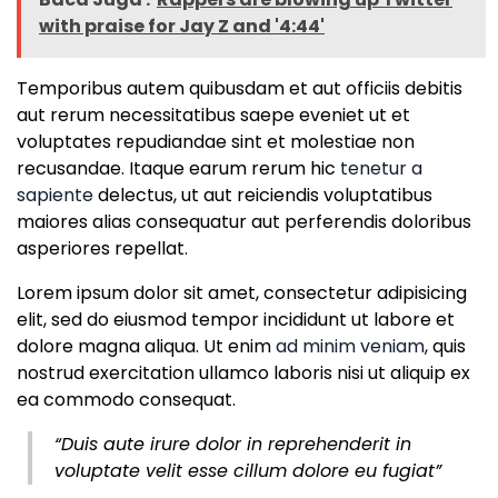
with praise for Jay Z and '4:44'
Temporibus autem quibusdam et aut officiis debitis
aut rerum necessitatibus saepe eveniet ut et
voluptates repudiandae sint et molestiae non
recusandae. Itaque earum rerum hic
tenetur a
sapiente
delectus, ut aut reiciendis voluptatibus
maiores alias consequatur aut perferendis doloribus
asperiores repellat.
Lorem ipsum dolor sit amet, consectetur adipisicing
elit, sed do eiusmod tempor incididunt ut labore et
dolore magna aliqua. Ut enim
ad minim veniam
, quis
nostrud exercitation ullamco laboris nisi ut aliquip ex
ea commodo consequat.
“Duis aute irure dolor in reprehenderit in
voluptate velit esse cillum dolore eu fugiat”