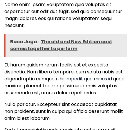
Nemo enim ipsam voluptatem quia voluptas sit
aspernatur aut odit aut fugit, sed quia consequuntur
magni dolores eos qui ratione voluptatem sequi
nesciunt.
Baca Juga :
The old and New Edition cast
comes together to perform
Et harum quidem rerum facilis est et expedita
distinctio. Nam libero tempore, cum soluta nobis est
eligendi optio cumque
nihil impedit quo minus id
quod
maxime placeat facere possimus, omnis voluptas
assumenda est, omnis dolor repellendus.
Nulla pariatur. Excepteur sint occaecat cupidatat
non proident, sunt in culpa qui officia deserunt mollit
anim id est laborum.
Sed ut perspiciatis unde omnis iste natus error sit