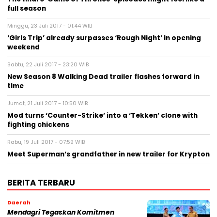
full season
Minggu, 23 Juli 2017 - 01:44 WIB
‘Girls Trip’ already surpasses ‘Rough Night’ in opening
weekend
Sabtu, 22 Juli 2017 - 23:20 WIB
New Season 8 Walking Dead trailer flashes forward in
time
Jumat, 21 Juli 2017 - 10:50 WIB
Mod turns ‘Counter-Strike’ into a ‘Tekken’ clone with
fighting chickens
Rabu, 19 Juli 2017 - 07:59 WIB
Meet Superman’s grandfather in new trailer for Krypton
BERITA TERBARU
Daerah
Mendagri Tegaskan Komitmen