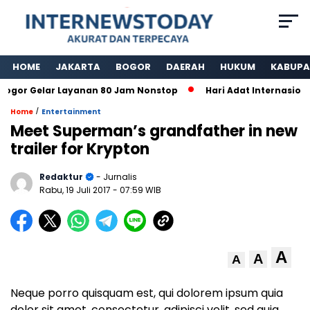
HOME
JAKARTA
BOGOR
DAERAH
HUKUM
KABUPA
or Gelar Layanan 80 Jam Nonstop
Hari Adat Internasional
/
Home
Entertainment
Meet Superman’s grandfather in new
trailer for Krypton
Redaktur
- Jurnalis
Rabu, 19 Juli 2017
- 07:59 WIB
A
A
A
Neque porro quisquam est, qui dolorem ipsum quia
dolor sit amet, consectetur, adipisci velit, sed quia