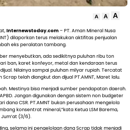
A
A
A
at,
Internewstoday.com
– PT. Aman Mineral Nusa
T) dilaporkan terus melakukan aktifitas penjualan
mbah eks peralatan tambang.
er menyebutkan, ada sedikitnya puluhan ribu ton
dari ban, karet konfeyor, metal dan kendaraan terus
ijual. Nilainya sampai puluhan milyar rupiah. Tercatat
 Scrap telah diangkut dan dijual PT.AMNT, Maret lalu.
mbah. Mestinya bisa menjadi sumber pendapatan daerah.
 APBD. Jangan digunakan dengan sistem non budgeter
dari dana CSR. PT.AMNT bukan perusahaan mengelola
ambang konsentrat mineral,”kata Ketua LSM Barema,
 Jum’at (3/6).
ng, selama ini pengelolaan dana Scrap tidak menjadi