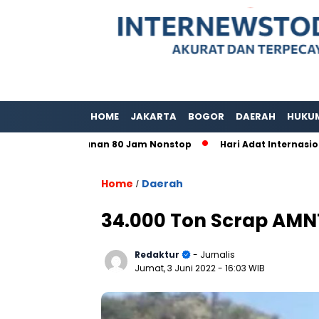
HOME
JAKARTA
BOGOR
DAERAH
HUKU
lar Layanan 80 Jam Nonstop
Hari Adat Internasional Ke 39
Home
Daerah
/
34.000 Ton Scrap AMNT
Redaktur
- Jurnalis
Jumat, 3 Juni 2022
- 16:03 WIB