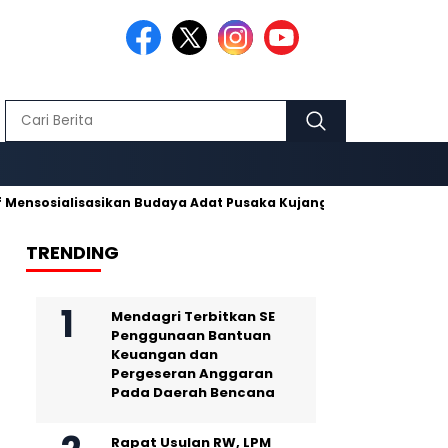
lisasikan Budaya Adat Pusaka Kujang
Makmur Hidayat dan Nu
TRENDING
Mendagri Terbitkan SE
Penggunaan Bantuan
Keuangan dan
Pergeseran Anggaran
Pada Daerah Bencana
Rapat Usulan RW, LPM