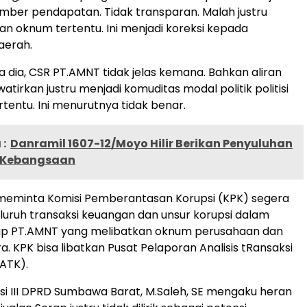
umber pendapatan. Tidak transparan. Malah justru
 oknum tertentu. Ini menjadi koreksi kepada
aerah.
a dia, CSR PT.AMNT tidak jelas kemana. Bahkan aliran
watirkan justru menjadi komuditas modal politik politisi
rtentu. Ini menurutnya tidak benar.
:
Danramil 1607-12/Moyo Hilir Berikan Penyuluhan
Kebangsaan
a meminta Komisi Pemberantasan Korupsi (KPK) segera
uruh transaksi keuangan dan unsur korupsi dalam
rap PT.AMNT yang melibatkan oknum perusahaan dan
. KPK bisa libatkan Pusat Pelaporan Analisis tRansaksi
ATK).
i III DPRD Sumbawa Barat, M.Saleh, SE mengaku heran