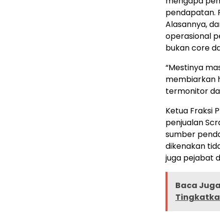
mengapa penjua
pendapatan. P
Alasannya, dan
operasional p
bukan core da
“Mestinya ma
membiarkan has
termonitor da
Ketua Fraksi P
penjualan Scr
sumber pendap
dikenakan ti
juga pejabat 
Baca Juga 
Tingkatka