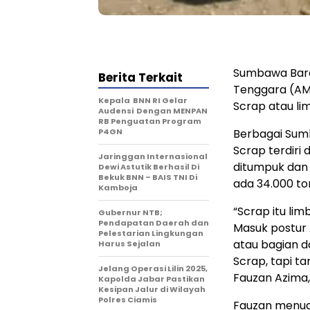
Sumbawa Bar
Berita Terkait
Tenggara (AMN
Kepala BNN RI Gelar
Scrap atau li
Audensi Dengan MENPAN
RB Penguatan Program
P4GN
Berbagai Sumb
Scrap terdiri 
Jaringgan Internasional
ditumpuk dan d
Dewi Astutik Berhasil Di
Bekuk BNN – BAIS TNI Di
ada 34.000 ton
Kamboja
“Scrap itu li
Gubernur NTB;
Pendapatan Daerah dan
Masuk postur
Pelestarian Lingkungan
atau bagian 
Harus Sejalan
Scrap, tapi t
Jelang Operasi Lilin 2025,
Fauzan Azima,
Kapolda Jabar Pastikan
Kesipan Jalur di Wilayah
Polres Ciamis
Fauzan menudi