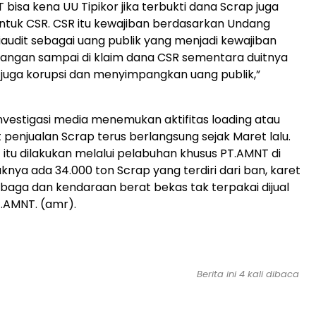
bisa kena UU Tipikor jika terbukti dana Scrap juga
untuk CSR. CSR itu kewajiban berdasarkan Undang
audit sebagai uang publik yang menjadi kewajiban
angan sampai di klaim dana CSR sementara duitnya
tu juga korupsi dan menyimpangkan uang publik,”
vestigasi media menemukan aktifitas loading atau
penjualan Scrap terus berlangsung sejak Maret lalu.
itu dilakukan melalui pelabuhan khusus PT.AMNT di
knya ada 34.000 ton Scrap yang terdiri dari ban, karet
baga dan kendaraan berat bekas tak terpakai dijual
.AMNT. (amr).
Berita ini 4 kali dibaca