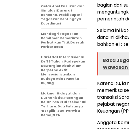
bagian dari s
Gelar Apel Pasukan dan
Simulasi Darurat
menguntungkan
Bencana, Wakil Bupati
pemerintah d
Tegaskan Pentingnya
Koordinasi
Selama ini kat
Mendagri Tegaskan
dana ini dikha
Komitmen Pemerintah
Perhatikan Titik Daerah
bahkan elit te
Perbatasan
Hari Adat Internasional
Baca Juga 
Ke 39 Tahun, Padepokan
Kawargian Abah Alam
Wawasan 
Berperna Aktif
Mensosialisasikan
Budaya Adat Pusaka
Karena itu, i
Kujang
memeriksa sel
Makmur Hidayat dan
transaksi Sc
Nurhanisda, Pasangan
Kelahiran Krui Pesibar Ini
pejabat negara
Terharu: Dua Putranya
Keuangan (PP
‘Bergilir’ Jadi Perwira
Remaja TNI
Anggota Komis