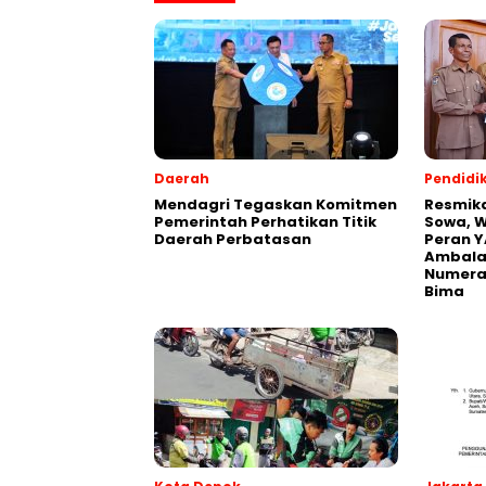
Daerah
Pendidi
Mendagri Tegaskan Komitmen
Resmik
Pemerintah Perhatikan Titik
Sowa, W
Daerah Perbatasan
Peran Y
Ambalaw
Numeras
Bima