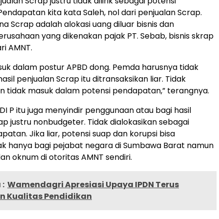
lan Scrap justru tidak dilirik sebagai potensi
endapatan kita kata Saleh, nol dari penjualan Scrap.
a Scrap adalah alokasi uang diluar bisnis dan
erusahaan yang dikenakan pajak PT. Sebab, bisnis skrap
ri AMNT.
suk dalam postur APBD dong. Pemda harusnya tidak
il penjualan Scrap itu ditransaksikan liar. Tidak
n tidak masuk dalam potensi pendapatan,” terangnya.
DI P itu juga menyindir penggunaan atau bagi hasil
ap justru nonbudgeter. Tidak dialokasikan sebagai
atan. Jika liar, potensi suap dan korupsi bisa
dak hanya bagi pejabat negara di Sumbawa Barat namun
dan oknum di otoritas AMNT sendiri.
:
Wamendagri Apresiasi Upaya IPDN Terus
n Kualitas Pendidikan