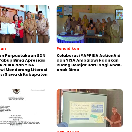
kan
Pendidikan
an Perpustakaan SDN
Kolaborasi YAPPIKA ActionAid
abup Bima Apresiasi
dan YISA Ambalawi Hadirkan
APPIKA dan YISA
Ruang Belajar Baru bagi Anak-
i Mendorong Literasi
anak Bima
i Siswa di Kabupaten