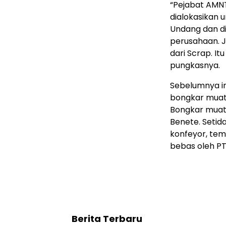
“Pejabat AMNT 
dialokasikan 
Undang dan di
perusahaan. J
dari Scrap. I
pungkasnya.
Sebelumnya in
bongkar muat 
Bongkar muat 
Benete. Setida
konfeyor, tem
bebas oleh PT
Berita Terbaru