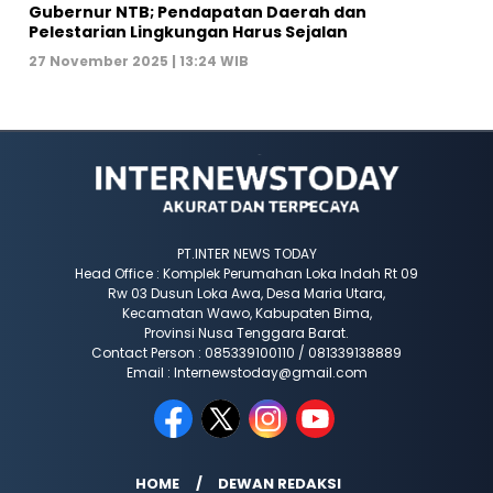
Gubernur NTB; Pendapatan Daerah dan
Pelestarian Lingkungan Harus Sejalan
27 November 2025 | 13:24 WIB
PT.INTER NEWS TODAY
Head Office : Komplek Perumahan Loka Indah Rt 09
Rw 03 Dusun Loka Awa, Desa Maria Utara,
Kecamatan Wawo, Kabupaten Bima,
Provinsi Nusa Tenggara Barat.
Contact Person : 085339100110 / 081339138889
Email : Internewstoday@gmail.com
HOME
DEWAN REDAKSI