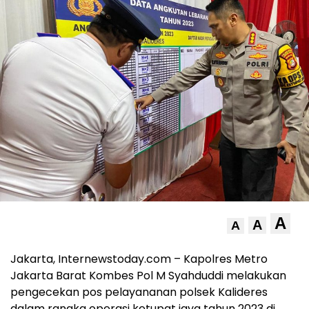
A
A
A
Jakarta, Internewstoday.com – Kapolres Metro
Jakarta Barat Kombes Pol M Syahduddi melakukan
pengecekan pos pelayananan polsek Kalideres
dalam rangka operasi ketupat jaya tahun 2023 di