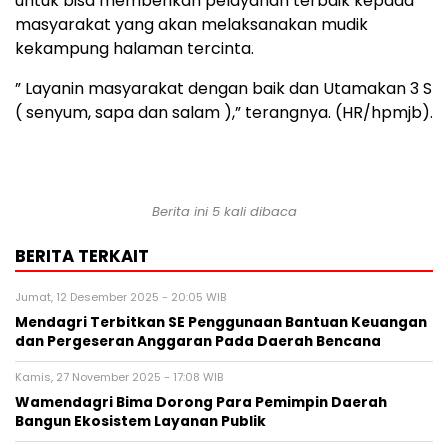
untuk bisa memberikan pelayanan terbaik kepada
masyarakat yang akan melaksanakan mudik
kekampung halaman tercinta.
” Layanin masyarakat dengan baik dan Utamakan 3 S
( senyum, sapa dan salam ),” terangnya. (HR/hpmjb).
Berita ini 5 kali dibaca
BERITA TERKAIT
Jumat, 12 Desember 2025 - 20:05 WIB
Mendagri Terbitkan SE Penggunaan Bantuan Keuangan
dan Pergeseran Anggaran Pada Daerah Bencana
Kamis, 27 November 2025 - 17:08 WIB
Wamendagri Bima Dorong Para Pemimpin Daerah
Bangun Ekosistem Layanan Publik