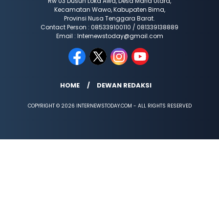
Rw 03 Dusun Loka Awa, Desa Maria Utara,
Kecamatan Wawo, Kabupaten Bima,
Provinsi Nusa Tenggara Barat.
Contact Person : 085339100110 / 081339138889
Email : Internewstoday@gmail.com
HOME
DEWAN REDAKSI
COPYRIGHT © 2026 INTERNEWSTODAY.COM - ALL RIGHTS RESERVED