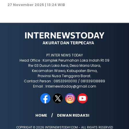
27 November 2025 | 13:24 WIB
PT.INTER NEWS TODAY
Head Office : Komplek Perumahan Loka Indah Rt 09
Rw 03 Dusun Loka Awa, Desa Maria Utara,
Kecamatan Wawo, Kabupaten Bima,
Provinsi Nusa Tenggara Barat.
Contact Person : 085339100110 / 081339138889
Email : Internewstoday@gmail.com
HOME
DEWAN REDAKSI
COPYRIGHT © 2026 INTERNEWSTODAY.COM - ALL RIGHTS RESERVED