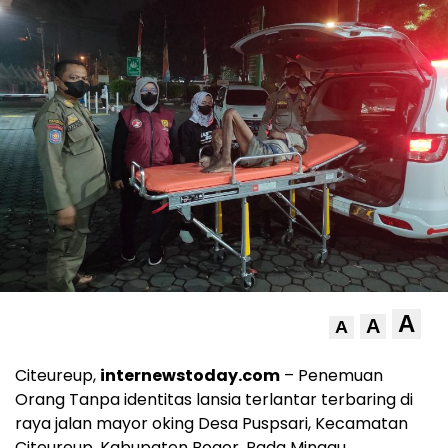
A
A
A
Citeureup,
internewstoday.com
– Penemuan
Orang Tanpa identitas lansia terlantar terbaring di
raya jalan mayor oking Desa Puspsari, Kecamatan
Citeureup, Kabupaten Bogor, Pada Minggu