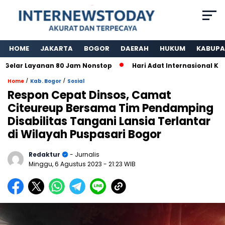
HOME
JAKARTA
BOGOR
DAERAH
HUKUM
KABUPA
ayanan 80 Jam Nonstop
Hari Adat Internasional Ke 39 Tahu
/
/
Home
Kab. Bogor
Sosial
Respon Cepat Dinsos, Camat
Citeureup Bersama Tim Pendamping
Disabilitas Tangani Lansia Terlantar
di Wilayah Puspasari Bogor
Redaktur
- Jurnalis
Minggu, 6 Agustus 2023
- 21:23 WIB