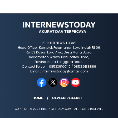
PT.INTER NEWS TODAY
Head Office : Komplek Perumahan Loka Indah Rt 09
Rw 03 Dusun Loka Awa, Desa Maria Utara,
Kecamatan Wawo, Kabupaten Bima,
Provinsi Nusa Tenggara Barat.
Contact Person : 085339100110 / 081339138889
Email : Internewstoday@gmail.com
HOME
DEWAN REDAKSI
COPYRIGHT © 2026 INTERNEWSTODAY.COM - ALL RIGHTS RESERVED