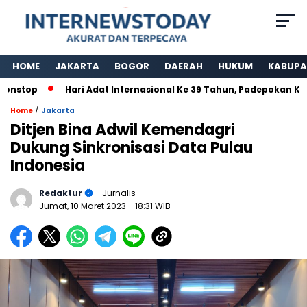
HOME
JAKARTA
BOGOR
DAERAH
HUKUM
KABUPA
stop
Hari Adat Internasional Ke 39 Tahun, Padepokan Kawa
/
Home
Jakarta
Ditjen Bina Adwil Kemendagri
Dukung Sinkronisasi Data Pulau
Indonesia
Redaktur
- Jurnalis
Jumat, 10 Maret 2023
- 18:31 WIB