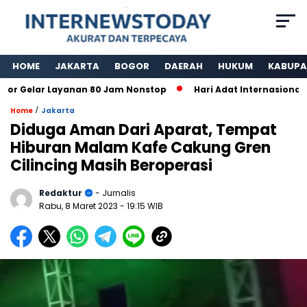
HOME
JAKARTA
BOGOR
DAERAH
HUKUM
KABUPA
 Gelar Layanan 80 Jam Nonstop
Hari Adat Internasional Ke
/
Home
Jakarta
Diduga Aman Dari Aparat, Tempat
Hiburan Malam Kafe Cakung Gren
Cilincing Masih Beroperasi
Redaktur
- Jurnalis
Rabu, 8 Maret 2023
- 19:15 WIB