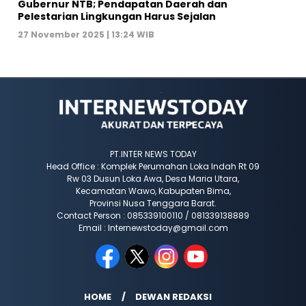
Gubernur NTB; Pendapatan Daerah dan
Pelestarian Lingkungan Harus Sejalan
27 November 2025 | 13:24 WIB
PT.INTER NEWS TODAY
Head Office : Komplek Perumahan Loka Indah Rt 09
Rw 03 Dusun Loka Awa, Desa Maria Utara,
Kecamatan Wawo, Kabupaten Bima,
Provinsi Nusa Tenggara Barat.
Contact Person : 085339100110 / 081339138889
Email : Internewstoday@gmail.com
HOME
DEWAN REDAKSI