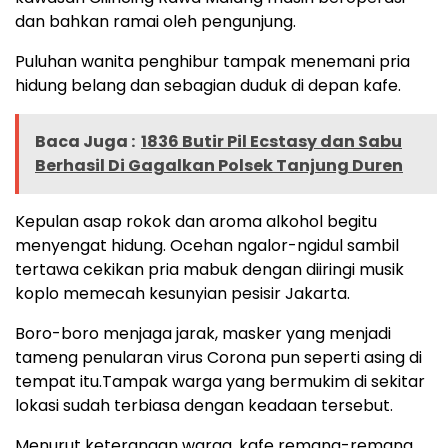
dan bahkan ramai oleh pengunjung.
Puluhan wanita penghibur tampak menemani pria
hidung belang dan sebagian duduk di depan kafe.
Baca Juga :
1836 Butir Pil Ecstasy dan Sabu
Berhasil Di Gagalkan Polsek Tanjung Duren
Kepulan asap rokok dan aroma alkohol begitu
menyengat hidung. Ocehan ngalor-ngidul sambil
tertawa cekikan pria mabuk dengan diiringi musik
koplo memecah kesunyian pesisir Jakarta.
Boro-boro menjaga jarak, masker yang menjadi
tameng penularan virus Corona pun seperti asing di
tempat itu.Tampak warga yang bermukim di sekitar
lokasi sudah terbiasa dengan keadaan tersebut.
Menurut keterangan warga, kafe remang-remang